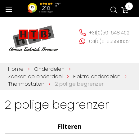
Ga
Wi
0
naar
de
inhoud
+31(0)591 648 402
+31(0)6-55558832
Home
Onderdelen
Zoeken op onderdeel
Elektra onderdelen
Thermostaten
2 polige begrenzer
2 polige begrenzer
Filteren