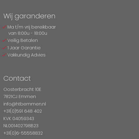
Wij garanderen
Ma t/m vrij bereikbaar
van 8:00u - 18:00u
Veilig Betalen
1 Jaar Garantie
Vakkundig Advies
Contact
Oosterbracht 10E
7821CJ Emmen
info@htbemmen.nl
+31(0)591 648 402
KVK 04059343
NL001402798B23
+31(0)6-55558832