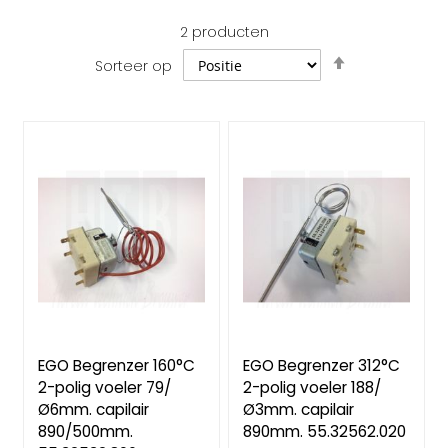
2
producten
Van
Sorteer op
hoog
naar
laag
sorteren
EGO Begrenzer 160°C
EGO Begrenzer 312°C
2-polig voeler 79/
2-polig voeler 188/
Ø6mm. capilair
Ø3mm. capilair
890/500mm.
890mm. 55.32562.020