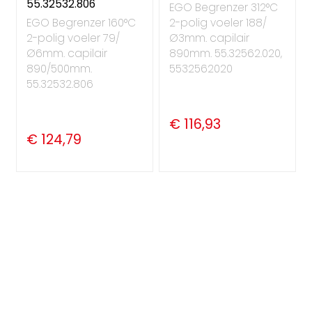
55.32532.806
EGO Begrenzer 312°C
EGO Begrenzer 160°C
2-polig voeler 188/
2-polig voeler 79/
Ø3mm. capilair
Ø6mm. capilair
890mm. 55.32562.020,
890/500mm.
5532562020
55.32532.806
€ 116,93
€ 124,79