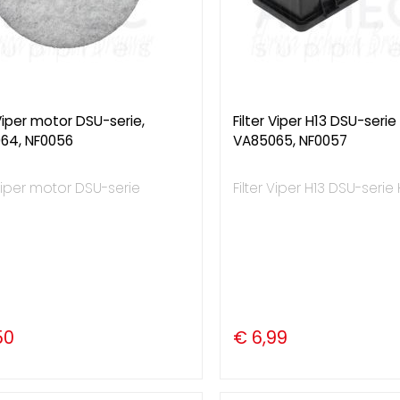
 Viper motor DSU-serie,
Filter Viper H13 DSU-serie
64, NF0056
VA85065, NF0057
 Viper motor DSU-serie
Filter Viper H13 DSU-serie
50
€ 6,99