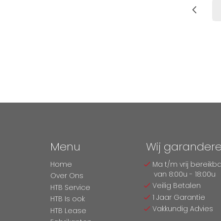
Pagina
Pag
Vor
Menu
Wij garander
Home
Ma t/m vrij bereikb
van 8:00u - 18:00u
Over Ons
Veilig Betalen
HTB Service
1 Jaar Garantie
HTB Is ook
Vakkundig Advies
HTB Lease