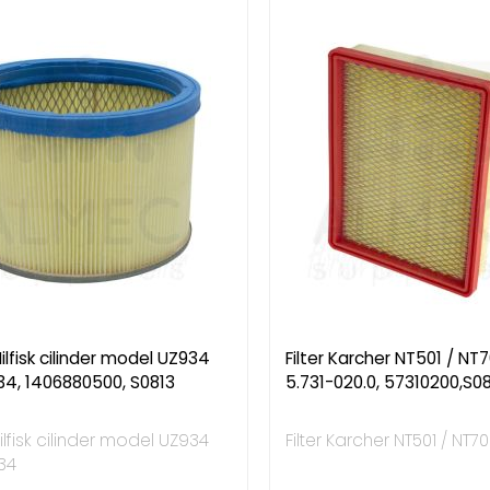
 Nilfisk cilinder model UZ934
Filter Karcher NT501 / NT7
34, 1406880500, S0813
5.731-020.0, 57310200,S0
 Nilfisk cilinder model UZ934
Filter Karcher NT501 / NT7
34