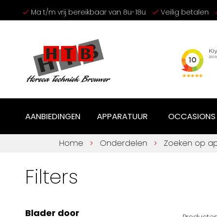
Ga
Ma t/m vrij bereikbaar van 8u-18u
Veilig betalen
naar
de
inhoud
AANBIEDINGEN
APPARATUUR
OCCASIONS
Home
Onderdelen
Zoeken op a
Filters
Blader door