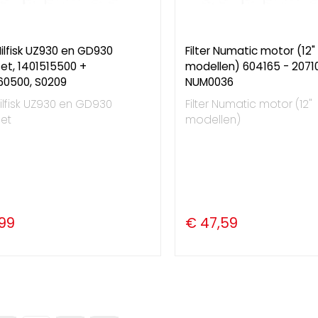
 Nilfisk UZ930 en GD930
Filter Numatic motor (12"
set, 1401515500 +
modellen) 604165 - 2071
60500, S0209
NUM0036
 Nilfisk UZ930 en GD930
Filter Numatic motor (12"
set
modellen)
,99
€ 47,59