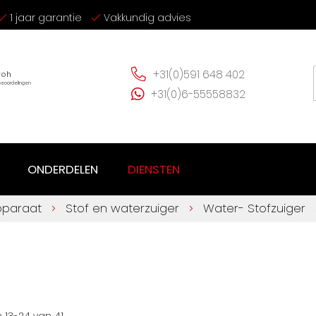
1 jaar garantie
Vakkundig advies
+31(0)591 648 402
+31(0)6-55558832
ONDERDELEN
DIENSTEN
pparaat
Stof en waterzuiger
Water- Stofzuiger