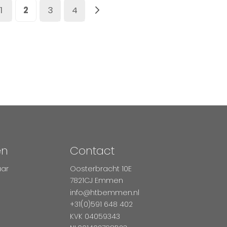
ina
ige
Pagina
U lees momenteel pagina
Pagina
Pagina
Pagina
Volgende
1
2
3
4
en
Contact
aar
Oosterbracht 10E
7821CJ Emmen
info@htbemmen.nl
+31(0)591 648 402
KVK 04059343