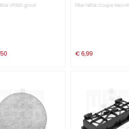
Nilfisk VP300 groot
Filter Nilfisk Coupe Neo H
,50
€ 6,99