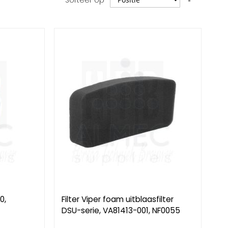
Sorteer op
hoog
naar
laag
sorteren
0,
Filter Viper foam uitblaasfilter
DSU-serie, VA81413-001, NF0055