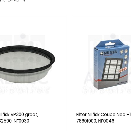
n
13
-
24
van
41
Nilfisk VP300 groot,
Filter Nilfisk Coupe Neo H1
32500, NF0030
78601000, NF0046