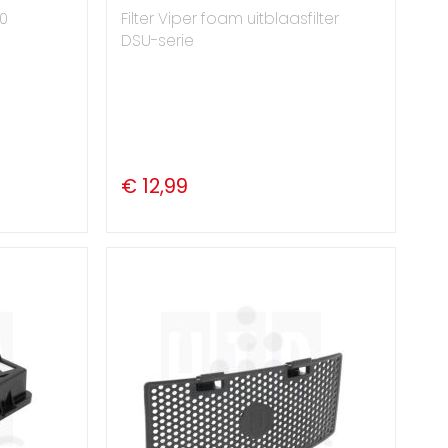
10
Filter Viper foam uitblaasfilter
DSU-serie
€ 12,99