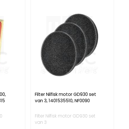
00,
Filter Nilfisk motor GD930 set
815
van 3, 1401535510, NF0090
00
Filter Nilfisk motor GD930 set
van 3