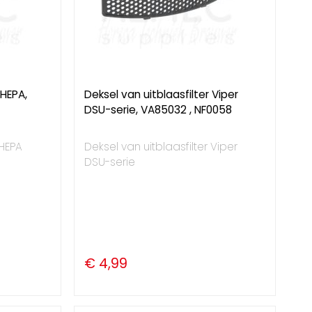
 HEPA,
Deksel van uitblaasfilter Viper
DSU-serie, VA85032 , NF0058
 HEPA
Deksel van uitblaasfilter Viper
DSU-serie
€ 4,99