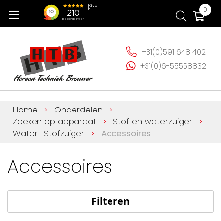
Ga
Wi
0
naar
de
inhoud
+31(0)591 648 402
+31(0)6-55558832
Home
Onderdelen
Zoeken op apparaat
Stof en waterzuiger
Water- Stofzuiger
Accessoires
Accessoires
Filteren