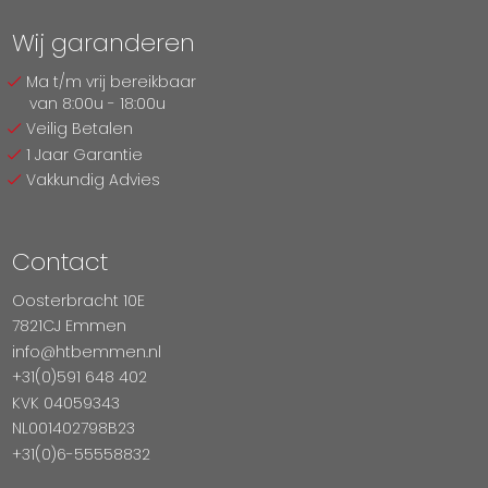
Wij garanderen
Ma t/m vrij bereikbaar
van 8:00u - 18:00u
Veilig Betalen
1 Jaar Garantie
Vakkundig Advies
Contact
Oosterbracht 10E
7821CJ Emmen
info@htbemmen.nl
+31(0)591 648 402
KVK 04059343
NL001402798B23
+31(0)6-55558832