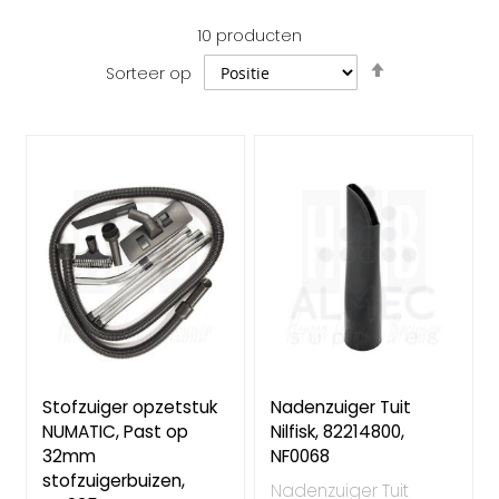
10
producten
Van
Sorteer op
hoog
naar
laag
sorteren
Stofzuiger opzetstuk
Nadenzuiger Tuit
NUMATIC, Past op
Nilfisk, 82214800,
32mm
NF0068
stofzuigerbuizen,
Nadenzuiger Tuit