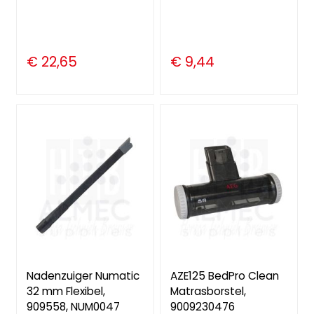
€ 22,65
€ 9,44
Nadenzuiger Numatic
AZE125 BedPro Clean
32 mm Flexibel,
Matrasborstel,
909558, NUM0047
9009230476