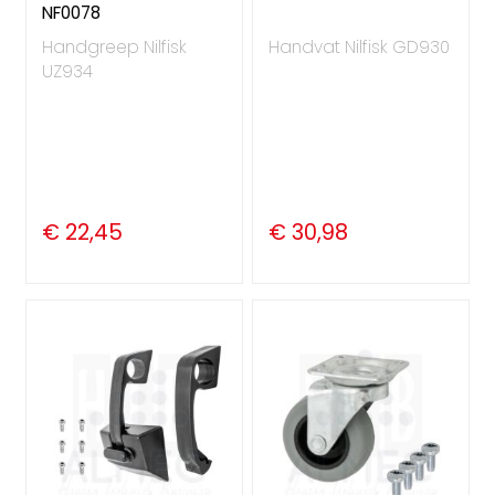
NF0078
Handgreep Nilfisk
Handvat Nilfisk GD930
UZ934
€ 22,45
€ 30,98