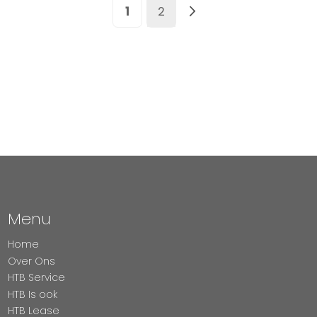
Pagina
U lees momenteel pagina
Pagina
Pagina
Volgende
1
2
Menu
Home
Over Ons
HTB Service
HTB Is ook
HTB Lease