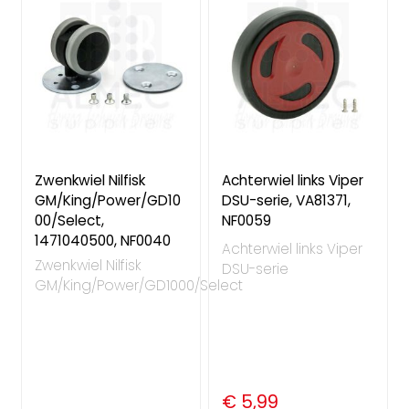
Zwenkwiel Nilfisk
Achterwiel links Viper
GM/King/Power/GD10
DSU-serie, VA81371,
00/Select,
NF0059
1471040500, NF0040
Achterwiel links Viper
Zwenkwiel Nilfisk
DSU-serie
GM/King/Power/GD1000/Select
€ 5,99