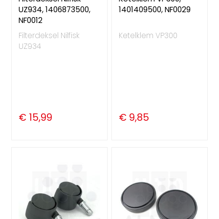
UZ934, 1406873500,
1401409500, NF0029
NF0012
Filterdeksel Nilfisk
Ketelklem VP300
UZ934
€ 15,99
€ 9,85