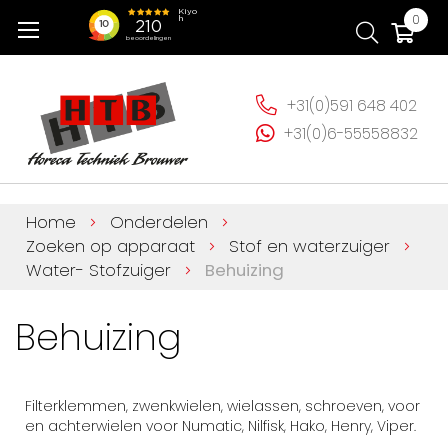
Ga
Wi
0
naar
de
inhoud
+31(0)591 648 402
+31(0)6-55558832
Home
Onderdelen
Zoeken op apparaat
Stof en waterzuiger
Water- Stofzuiger
Behuizing
Behuizing
Filterklemmen, zwenkwielen, wielassen, schroeven, voor
en achterwielen voor Numatic, Nilfisk, Hako, Henry, Viper.