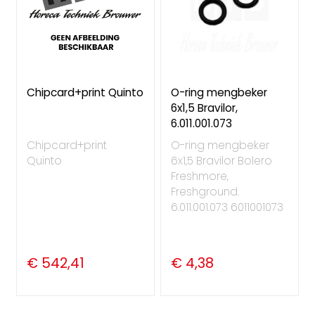
Chipcard+print Quinto
O-ring mengbeker
6x1,5 Bravilor,
6.011.001.073
Chipcard+print
O-ring mengbeker
Quinto
6x1,5 Bravilor Bolero
Freshmore,
Freshground.
6.011.001.073 6011001073
€ 542,41
€ 4,38