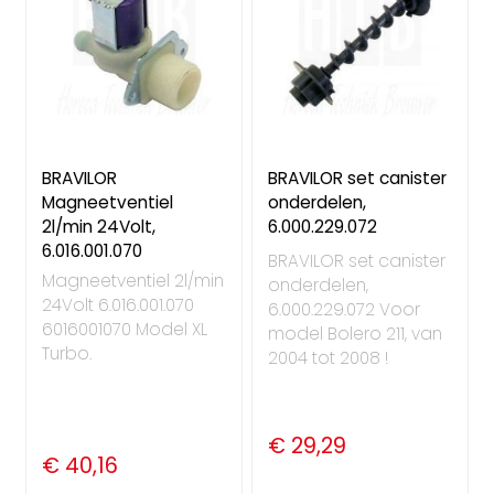
BRAVILOR
BRAVILOR set canister
Magneetventiel
onderdelen,
2l/min 24Volt,
6.000.229.072
6.016.001.070
BRAVILOR set canister
Magneetventiel 2l/min
onderdelen,
24Volt 6.016.001.070
6.000.229.072 Voor
6016001070 Model XL
model Bolero 211, van
Turbo.
2004 tot 2008 !
€ 29,29
€ 40,16