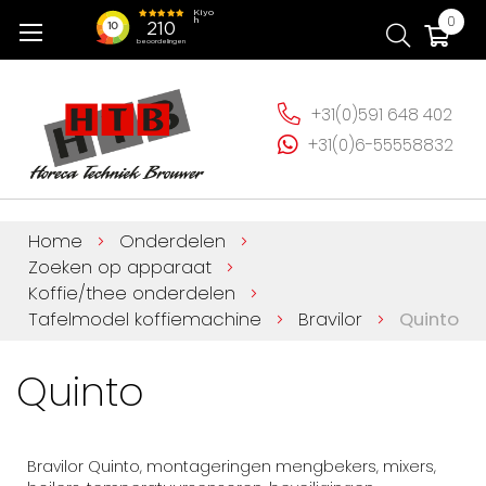
Ga
Wi
0
naar
de
inhoud
+31(0)591 648 402
+31(0)6-55558832
Home
Onderdelen
Zoeken op apparaat
Koffie/thee onderdelen
Tafelmodel koffiemachine
Bravilor
Quinto
Quinto
Bravilor Quinto, montageringen mengbekers, mixers,