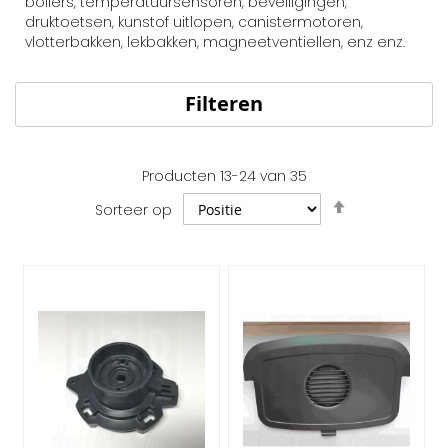
boilers, temperatuursensoren, beveiligingen,
druktoetsen, kunstof uitlopen, canistermotoren,
vlotterbakken, lekbakken, magneetventiellen, enz enz.
Filteren
Producten
13
-
24
van
35
Van
Sorteer op
hoog
naar
laag
sorteren