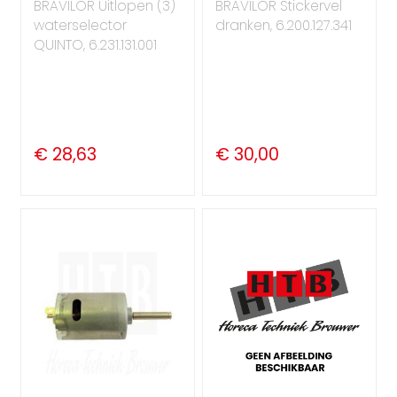
BRAVILOR Uitlopen (3)
BRAVILOR Stickervel
waterselector
dranken, 6.200.127.341
QUINTO, 6.231.131.001
€ 28,63
€ 30,00