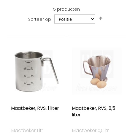
5
producten
Van
Sorteer op
hoog
naar
laag
sorteren
Maatbeker, RVS, 1 liter
Maatbeker, RVS, 0,5
liter
Maatbeker 1 ltr
Maatbeker 0,5 ltr