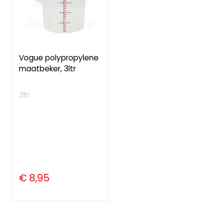
Vogue polypropylene
maatbeker, 3ltr
3ltr
€ 8,95