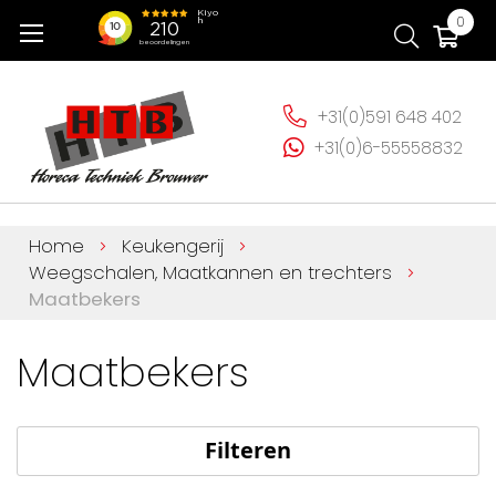
Ga
Wi
0
naar
de
inhoud
+31(0)591 648 402
+31(0)6-55558832
Home
Keukengerij
Weegschalen, Maatkannen en trechters
Maatbekers
Maatbekers
Filteren