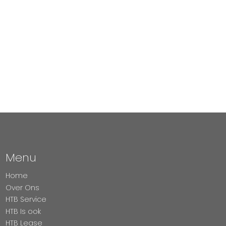
Menu
Home
Over Ons
HTB Service
HTB Is ook
HTB Lease