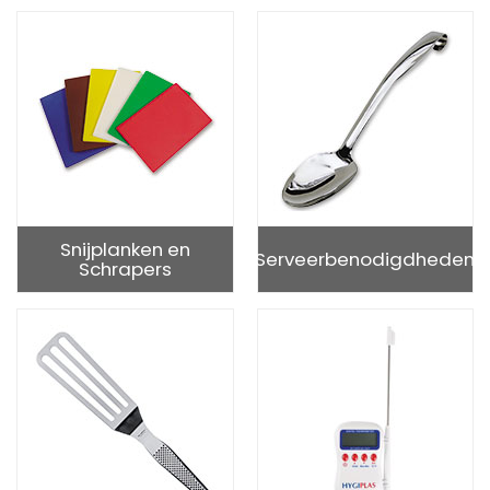
Snijplanken en
Serveerbenodigdheden
Schrapers