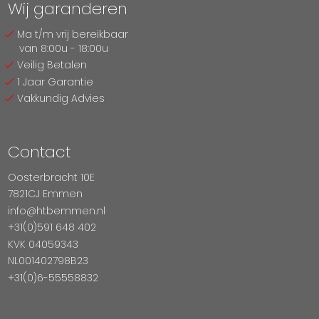
Wij garanderen
Ma t/m vrij bereikbaar
van 8:00u - 18:00u
Veilig Betalen
1 Jaar Garantie
Vakkundig Advies
Contact
Oosterbracht 10E
7821CJ Emmen
info@htbemmen.nl
+31(0)591 648 402
KVK 04059343
NL001402798B23
+31(0)6-55558832