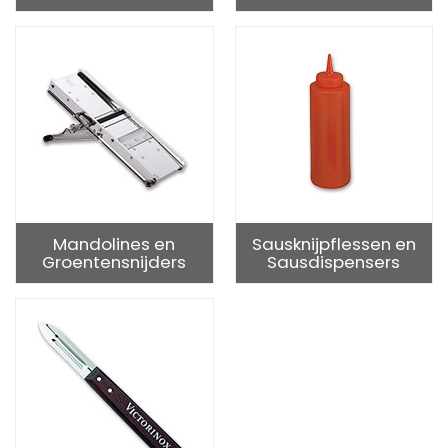
Mandolines en
Sausknijpflessen en
Groentensnijders
Sausdispensers