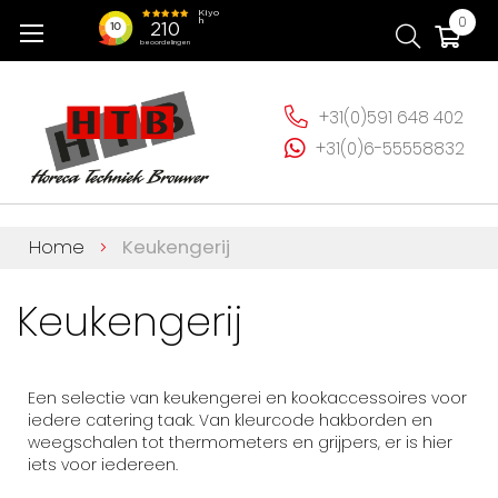
Ga
Wi
0
naar
de
inhoud
+31(0)591 648 402
+31(0)6-55558832
Home
Keukengerij
Keukengerij
Een selectie van keukengerei en kookaccessoires voor
iedere catering taak. Van kleurcode hakborden en
weegschalen tot thermometers en grijpers, er is hier
iets voor iedereen.