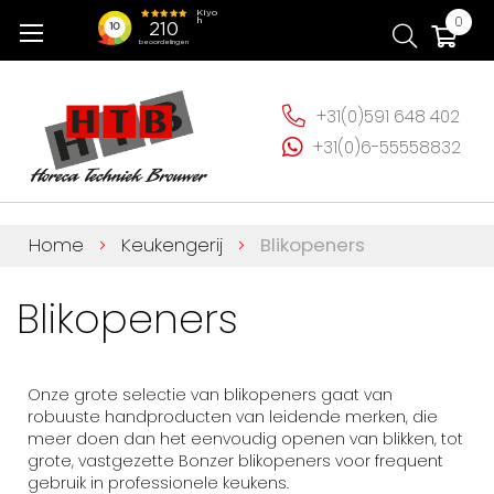
Ga
Wi
0
naar
de
inhoud
+31(0)591 648 402
+31(0)6-55558832
Home
Keukengerij
Blikopeners
Blikopeners
Onze grote selectie van blikopeners gaat van
robuuste handproducten van leidende merken, die
meer doen dan het eenvoudig openen van blikken, tot
grote, vastgezette Bonzer blikopeners voor frequent
gebruik in professionele keukens.