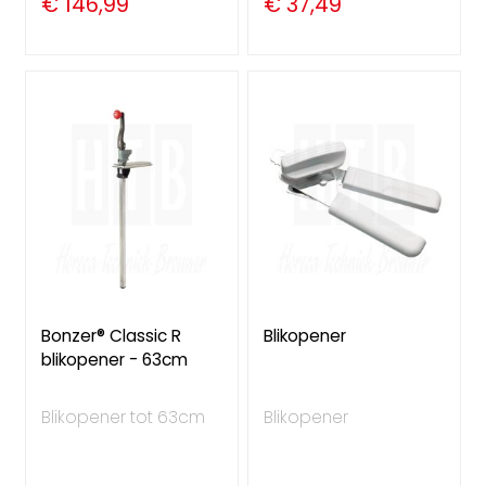
€ 146,99
€ 37,49
Bonzer® Classic R
Blikopener
blikopener - 63cm
Blikopener tot 63cm
Blikopener