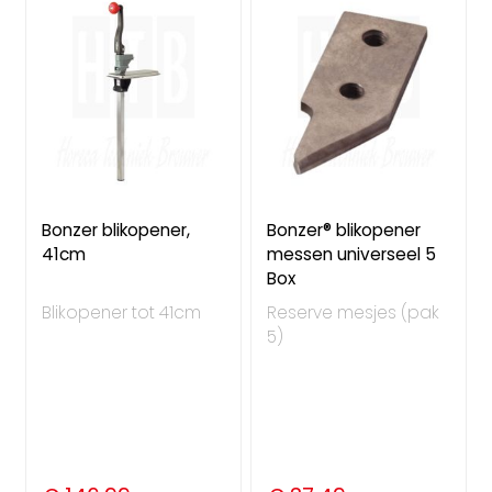
Bonzer blikopener,
Bonzer® blikopener
41cm
messen universeel 5
Box
Blikopener tot 41cm
Reserve mesjes (pak
5)