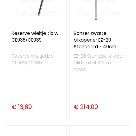
Reserve wieltje t.b.v.
Bonzer zwarte
CE038/CE039
blikopener EZ-20
Standaard - 40cm
Reserve wieltjet.b.v.
EZ-20 Standaard voor
CE038/CE039
blikken tot 40cm
hoog
€ 13,69
€ 214,00