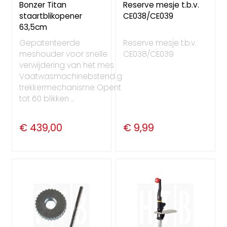
Bonzer Titan
Reserve mesje t.b.v.
staartblikopener
CE038/CE039
63,5cm
Gepatenteerde
Reserve mesje t.b.v.
meshouder voor snelle
CE038/CE039
verwijdering van het mes
Vaatwasmachinebstendig
trekkermechanisme Opent
tot 60 blikken ...
€ 439,00
€ 9,99