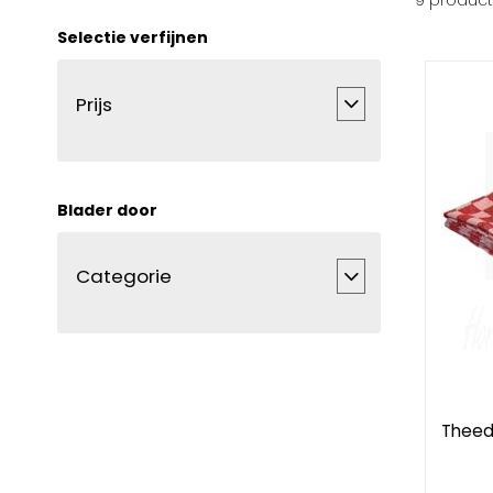
9
produc
Selectie verfijnen
Prijs
Blader door
Categorie
Theed