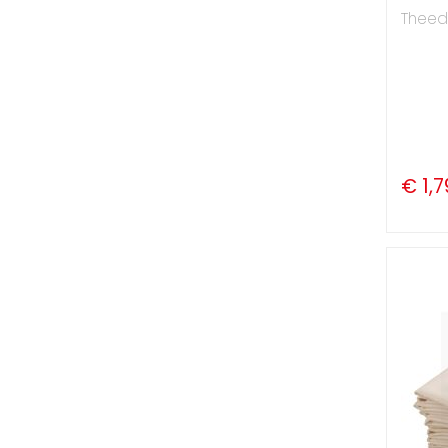
Theed
€ 1,7