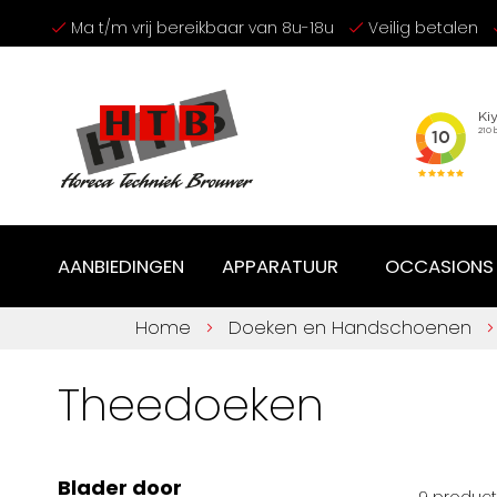
Ga
Ma t/m vrij bereikbaar van 8u-18u
Veilig betalen
naar
de
inhoud
AANBIEDINGEN
APPARATUUR
OCCASIONS
Home
Doeken en Handschoenen
Theedoeken
Blader door