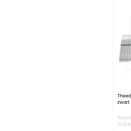
Theed
zwart
Theed
10 stuk