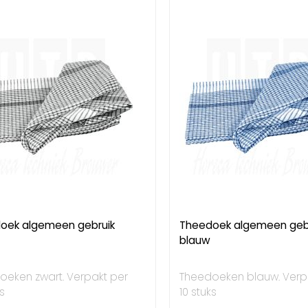
oek algemeen gebruik
Theedoek algemeen geb
blauw
oeken zwart. Verpakt per
Theedoeken blauw. Verp
s
10 stuks