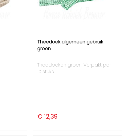
Theedoek algemeen gebruik
groen
Theedoeken groen. Verpakt per
10 stuks
€ 12,39