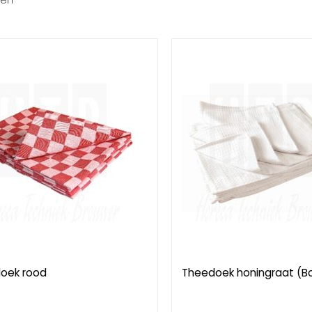
ten
oek rood
Theedoek honingraat (Bo