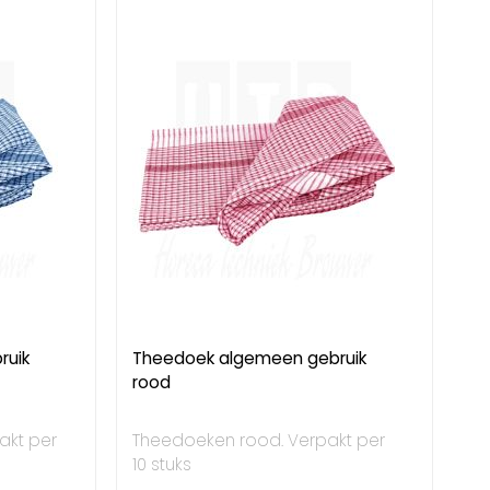
ruik
Theedoek algemeen gebruik
rood
akt per
Theedoeken rood. Verpakt per
10 stuks