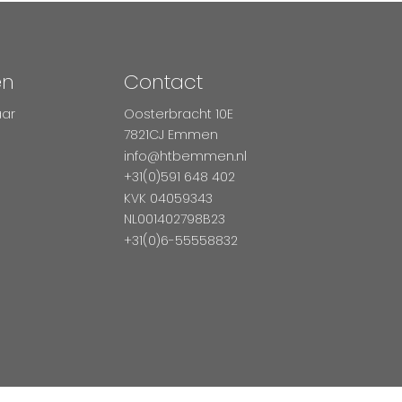
en
Contact
aar
Oosterbracht 10E
7821CJ Emmen
info@htbemmen.nl
+31(0)591 648 402
KVK 04059343
NL001402798B23
+31(0)6-55558832