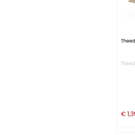
Theed
Theed
€ 1,3