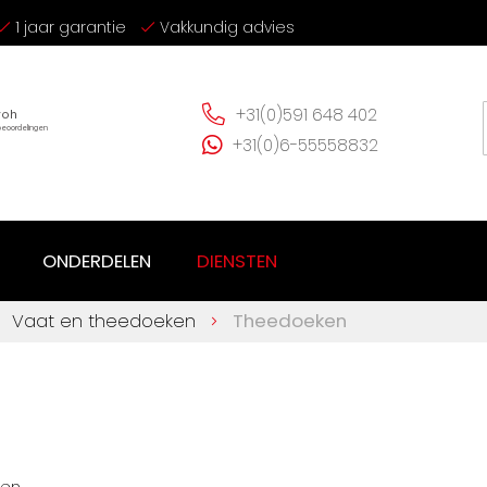
1 jaar garantie
Vakkundig advies
+31(0)591 648 402
+31(0)6-55558832
ONDERDELEN
DIENSTEN
Vaat en theedoeken
Theedoeken