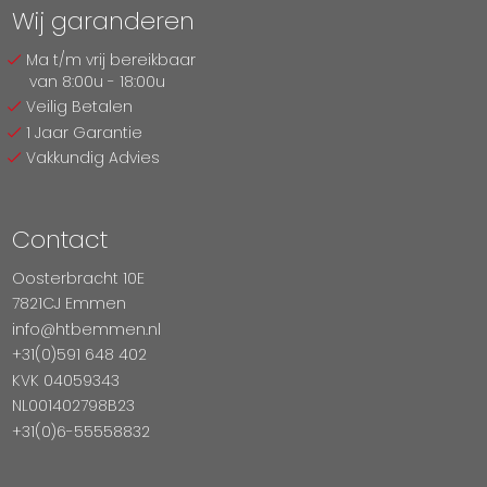
Wij garanderen
Ma t/m vrij bereikbaar
van 8:00u - 18:00u
Veilig Betalen
1 Jaar Garantie
Vakkundig Advies
Contact
Oosterbracht 10E
7821CJ Emmen
info@htbemmen.nl
+31(0)591 648 402
KVK 04059343
NL001402798B23
+31(0)6-55558832