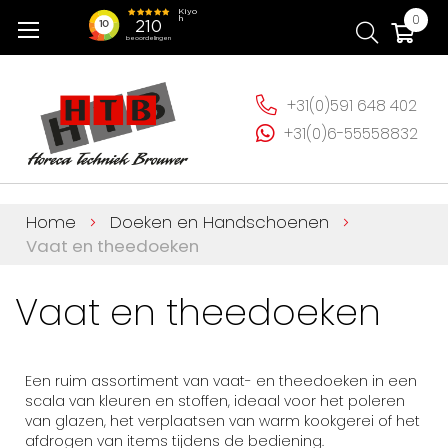
Ga
Wi
0
naar
de
inhoud
+31(0)591 648 402
+31(0)6-55558832
Home
Doeken en Handschoenen
Vaat en theedoeken
Vaat en theedoeken
Een ruim assortiment van vaat- en theedoeken in een
scala van kleuren en stoffen, ideaal voor het poleren
van glazen, het verplaatsen van warm kookgerei of het
afdrogen van items tijdens de bediening.