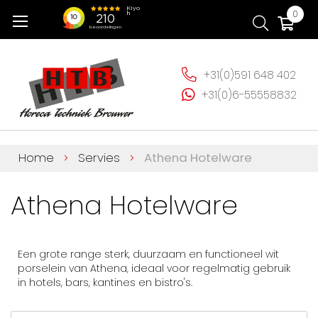
Ga
Wi
0
naar
de
inhoud
+31(0)591 648 402
+31(0)6-55558832
Home
Servies
Athena Hotelware
Athena Hotelware
Een grote range sterk, duurzaam en functioneel wit
porselein van Athena, ideaal voor regelmatig gebruik
in hotels, bars, kantines en bistro's.