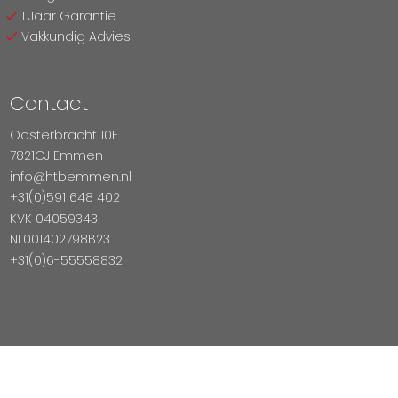
1 Jaar Garantie
Vakkundig Advies
Contact
Oosterbracht 10E
7821CJ Emmen
info@htbemmen.nl
+31(0)591 648 402
KVK 04059343
NL001402798B23
+31(0)6-55558832
Betaal Veilig Met