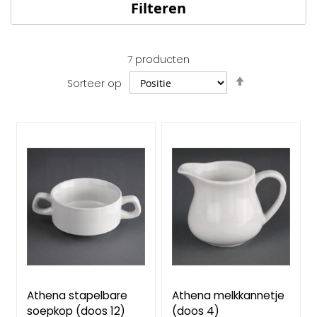
Filteren
7
producten
Van
Sorteer op
hoog
naar
laag
sorteren
Athena stapelbare
Athena melkkannetje
soepkop (doos 12)
(doos 4)