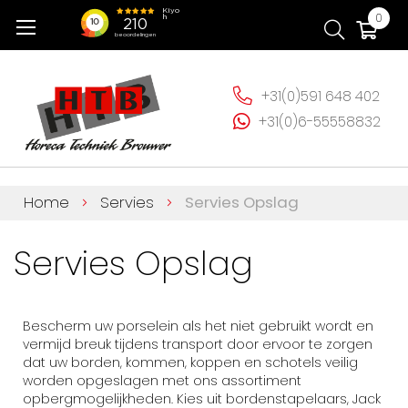
Ga
Wi
0
naar
de
inhoud
+31(0)591 648 402
+31(0)6-55558832
Home
Servies
Servies Opslag
Servies Opslag
Bescherm uw porselein als het niet gebruikt wordt en
vermijd breuk tijdens transport door ervoor te zorgen
dat uw borden, kommen, koppen en schotels veilig
worden opgeslagen met ons assortiment
opbergmogelijkheden. Kies uit bordenstapelaars, Jack