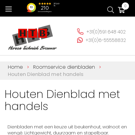
Ga
Wi
0
naar
de
inhoud
+31(0)591 648 402
+31(0)6-55558832
Home
Roomservice dienbladen
Houten Dienblad met handels
Houten Dienblad met
handels
Dienbladen met een keuze uit beukenhout, walnoot en
wengé. Lichtgewicht, duurzaam en stapelbaar.