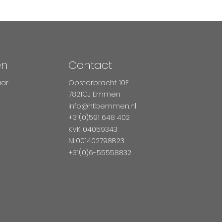
en
Contact
aar
Oosterbracht 10E
7821CJ Emmen
info@htbemmen.nl
+31(0)591 648 402
KVK 04059343
NL001402798B23
+31(0)6-55558832