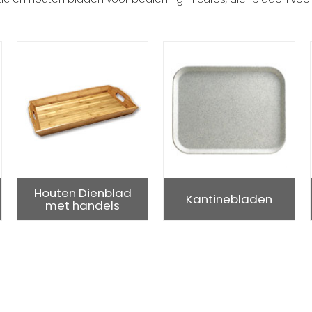
Houten Dienblad
Kantinebladen
met handels