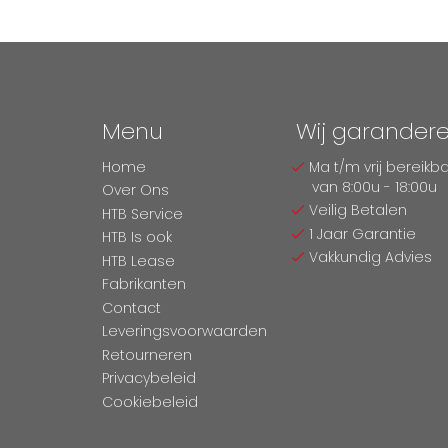
Menu
Wij garander
Home
Ma t/m vrij bereikb
van 8:00u - 18:00u
Over Ons
Veilig Betalen
HTB Service
1 Jaar Garantie
HTB Is ook
Vakkundig Advies
HTB Lease
Fabrikanten
Contact
Leveringsvoorwaarden
Retourneren
Privacybeleid
Cookiebeleid