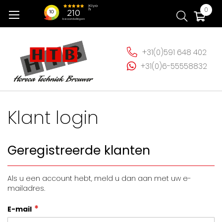
Ga
Wi
0
naar
de
inhoud
+31(0)591 648 402
+31(0)6-55558832
Klant login
Geregistreerde klanten
Als u een account hebt, meld u dan aan met uw e-
mailadres.
E-mail