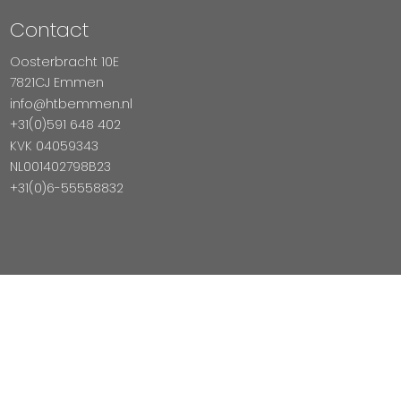
Contact
Oosterbracht 10E
7821CJ Emmen
info@htbemmen.nl
+31(0)591 648 402
KVK 04059343
NL001402798B23
+31(0)6-55558832
Betaal Veilig Met
Copyright © 2026 HTB Emmen
Magento Webshop door InDiv Solutions B.V.
Hosting:
Datux Linux Professionals