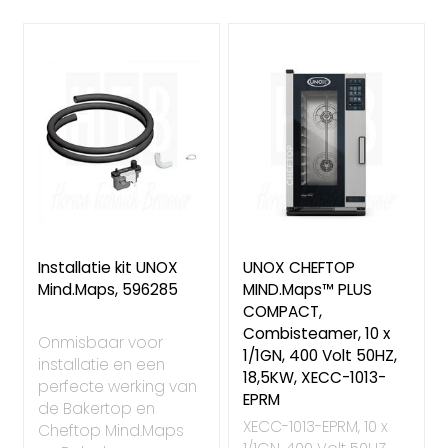
laag
sorteren
Installatie kit UNOX
UNOX CHEFTOP
Mind.Maps, 596285
MIND.Maps™ PLUS
COMPACT,
Combisteamer, 10 x
Onmisbaar voor
1/1GN, 400 Volt 50HZ,
installatie en een
18,5KW, XECC-1013-
perfecte werking van
EPRM
de Bakertop en
XECC-1013-EPRM, 10 x
Cheftop Mind.Maps