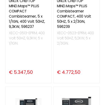
UNOX CHEFTOP
UNOX CHEFTOP
MIND.Maps™ PLUS
MIND.Maps™ PLUS
COMPACT
Combisteamer
Combisteamer, 5 x
COMPACT, 400 Volt
1/1GN, 400 Volt 50HZ,
50HZ, 5 x 2/3GN,
9,3KW, 596237
596239
XECC-0513-EPRM, 400
XECC-0523-EPRM, 400
Volt 50HZ, 9,3KW, 5 x
Volt 50HZ, 5,2KW, 5 x
1/1GN.
2/3GN.
€ 5.347,50
€ 4.772,50