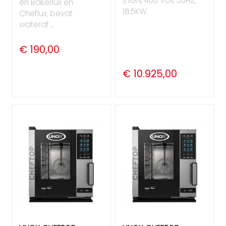
1/1GN, 400 Volt 50HZ,
en Bakerlux en
18,5KW.
Cheflux, bevat
wateraf ...
€ 190,00
€ 10.925,00