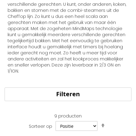
verschillende gerechten. U kunt, onder anderen, koken,
bakken en stomen met de combi-steamers uit de
ChefTop lijn. Zo kunt u dus een heel scala aan
gerechten maken met het gebruik van maar één
apparaat. Met de zogeheten MindMaps technologie
kunt u gemakkelijk meerdere verschillende gerechten
tegelijkertijd bakken. Met het eenvoudig te gebruiken
interface houdt u gemakkelijk met timers bij hoelang
ieder gerecht nog moet. Zo heeft u meer tijd voor
andere activiteiten en zal het kookproces makkelijker
en sneller verlopen. Deze zijn leverbaar in 2/3 GN en
1/1GN.
Filteren
9
producten
Van
Sorteer op
hoog
naar