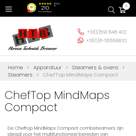
Ga
Wi
0
naar
de
inhoud
+31(0)591 648 402
+31(0)6-55558832
Home
Apparatuur
Steamers & ovens
Steamers
ChefTop MindMaps Compact
ChefTop MindMaps
Compact
De Cheftop MindMaps Compact combisteamers zijn
ideaal voor het multifunctioneel bereiden van