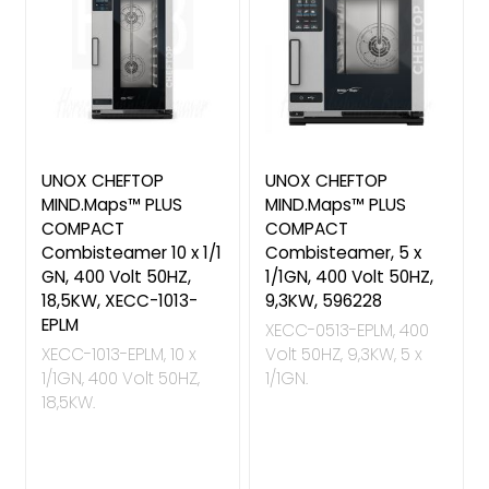
UNOX CHEFTOP
UNOX CHEFTOP
MIND.Maps™ PLUS
MIND.Maps™ PLUS
COMPACT
COMPACT
Combisteamer 10 x 1/1
Combisteamer, 5 x
GN, 400 Volt 50HZ,
1/1GN, 400 Volt 50HZ,
18,5KW, XECC-1013-
9,3KW, 596228
EPLM
XECC-0513-EPLM, 400
XECC-1013-EPLM, 10 x
Volt 50HZ, 9,3KW, 5 x
1/1GN, 400 Volt 50HZ,
1/1GN.
18,5KW.