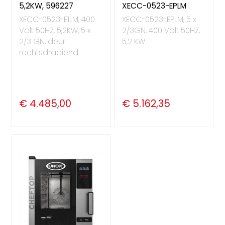
5,2KW, 596227
XECC-0523-EPLM
XECC-0523-E1LM, 400
XECC-0523-EPLM, 5 x
Volt 50HZ, 5,2KW, 5 x
2/3GN, 400 Volt 50HZ,
2/3 GN, deur
5,2 KW.
rechtsdraaiend..
€ 4.485,00
€ 5.162,35