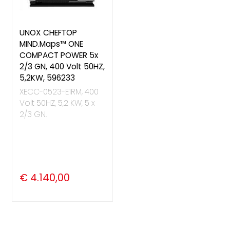
UNOX CHEFTOP
MIND.Maps™ ONE
COMPACT POWER 5x
2/3 GN, 400 Volt 50HZ,
5,2KW, 596233
XECC-0523-E1RM, 400
Volt 50HZ, 5,2 KW, 5 x
2/3 GN.
€ 4.140,00