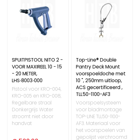
SPUITPISTOOL NITO 2 -
Top-Line® Double
VOOR MAXIREEL 10 - 15
Pantry Deck Mount
- 20 METER,
voorspoeldoche met
LHS‑8003‑000
10 ", 250mm uitloop,
ACS gecertificeerd ,
Pistool voor KRO-004,
TLL50-1100-AF3
KRO-005 en KRO-008,
Regelbare straal
Voorspoelsysteem
Donkergrijs Water
voor bladmontage
stroomt niet door
TOP-LINE TLL50-1100-
handvat
AF3. Materiaal voor
het voorspoelen van
gepolijst verchroomd