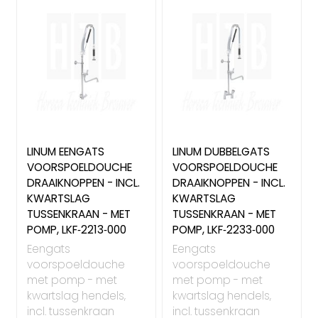
LINUM EENGATS
LINUM DUBBELGATS
VOORSPOELDOUCHE
VOORSPOELDOUCHE
DRAAIKNOPPEN - INCL.
DRAAIKNOPPEN - INCL.
KWARTSLAG
KWARTSLAG
TUSSENKRAAN - MET
TUSSENKRAAN - MET
POMP, LKF‑2213‑000
POMP, LKF‑2233‑000
Eengats
Eengats
voorspoeldouche
voorspoeldouche
met pomp - met
met pomp - met
kwartslag hendels,
kwartslag hendels,
incl. tussenkraan
incl. tussenkraan