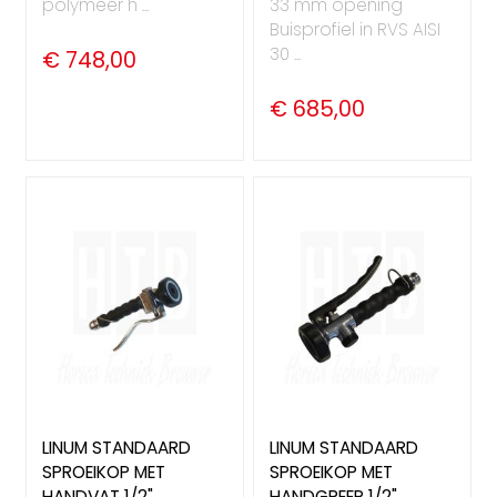
polymeer h ...
33 mm opening
Buisprofiel in RVS AISI
30 ...
€ 748,00
€ 685,00
LINUM STANDAARD
LINUM STANDAARD
SPROEIKOP MET
SPROEIKOP MET
HANDVAT 1/2",
HANDGREEP 1/2",