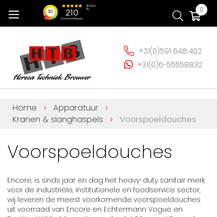
Ga
Wi
0
naar
de
inhoud
+31(0)591 648 402
+31(0)6-55558832
Home
Apparatuur
Kranen & slanghaspels
Voorspoeldouches
Voorspoeldouches
Encore, is sinds jaar en dag het heavy-duty sanitair merk
voor de industriële, institutionele en foodservice sector,
wij leveren de meest voorkomende voorspoeldouches
uit voorraad van Encore en Echtermann Vogue en