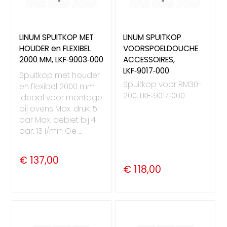
LINUM SPUITKOP MET
LINUM SPUITKOP
HOUDER en FLEXIBEL
VOORSPOELDOUCHE
2000 MM, LKF‑9003‑000
ACCESSOIRES,
LKF‑9017‑000
Spuitkop met houder
Spuitkop voor RM30-
en flexibel 2000 mm
200, LKF‑9017‑000
Ideaal voor montage
bij ovens Max. druk: 5
bar Max. debiet bij 4
bar: 13 l/min Ge ...
€ 137,00
€ 118,00