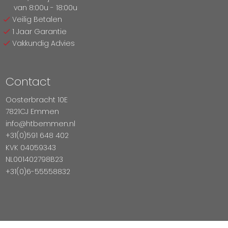
van 8:00u - 18:00u
Veilig Betalen
1 Jaar Garantie
Vakkundig Advies
Contact
Oosterbracht 10E
7821CJ Emmen
info@htbemmen.nl
+31(0)591 648 402
KVK 04059343
NL001402798B23
+31(0)6-55558832