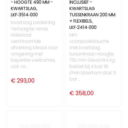
- HOOGTE 490 MM -
INCLUSIEF -
KWARTSLAG,
KWARTSLAG
LKF‑3514‑000
TUSSENKRAAN 200 MM
+ FLEXIBELS,
Kwartslag bediening
LKF‑2414‑000
Verlaagde versie
Materiaal:
Mini
verchroomde
voorspoeldouche
afwerking Ideaal voor
met kwartslag
omgeving met
tussenkraan Hoogte:
beperkte werkruimte,
750 mm Gewicht:4 kg
ook vo ...
Debiet bij 4 bar: 18
l/min Maximum druk: 5
bar ...
€ 293,00
€ 358,00