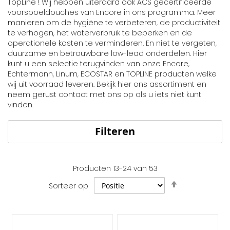
TopLine ! Wij hebben uiteraard ook ACS gecertificeerde
voorspoeldouches van Encore in ons programma. Meer
manieren om de hygiëne te verbeteren, de productiviteit
te verhogen, het waterverbruik te beperken en de
operationele kosten te verminderen. En niet te vergeten,
duurzame en betrouwbare low-lead onderdelen. Hier
kunt u een selectie terugvinden van onze Encore,
Echtermann, Linum, ECOSTAR en TOPLINE producten welke
wij uit voorraad leveren. Bekijk hier ons assortiment en
neem gerust contact met ons op als u iets niet kunt
vinden.
Filteren
Producten
13
-
24
van
53
Van
Sorteer op
hoog
naar
laag
sorteren