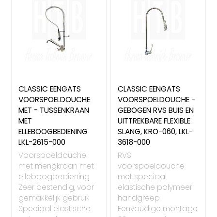
CLASSIC EENGATS
CLASSIC EENGATS
VOORSPOELDOUCHE
VOORSPOELDOUCHE -
MET - TUSSENKRAAN
GEBOGEN RVS BUIS EN
MET
UITTREKBARE FLEXIBLE
ELLEBOOGBEDIENING
SLANG, KRO-060, LKL-
LKL-2615-000
3618-000
Voorspoeldouche
RVS
met mengkraan met
voorspoeldouche
elleboogbediening
met speciaal
Zeer bestendig, voor
elastische polymeer
gemakkelijk gebruik
handgreep
Speciaal elastische
Eenvoudige montage