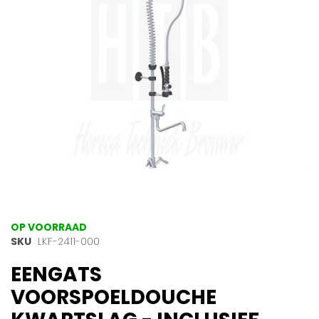
afbeeldingen-
gallerij
Ga
OP VOORRAAD
naar
SKU
LKF-2411-000
het
EENGATS
begin
van
VOORSPOELDOUCHE
de
afbeeldingen-