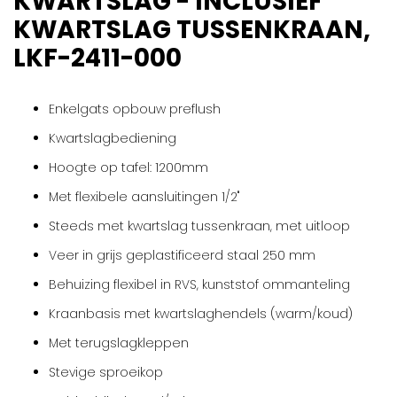
KWARTSLAG - INCLUSIEF
gallerij
KWARTSLAG TUSSENKRAAN,
LKF-2411-000
Enkelgats opbouw preflush
Kwartslagbediening
Hoogte op tafel: 1200mm
Met flexibele aansluitingen 1/2"
Steeds met kwartslag tussenkraan, met uitloop
Veer in grijs geplastificeerd staal 250 mm
Behuizing flexibel in RVS, kunststof ommanteling
Kraanbasis met kwartslaghendels (warm/koud)
Met terugslagkleppen
Stevige sproeikop