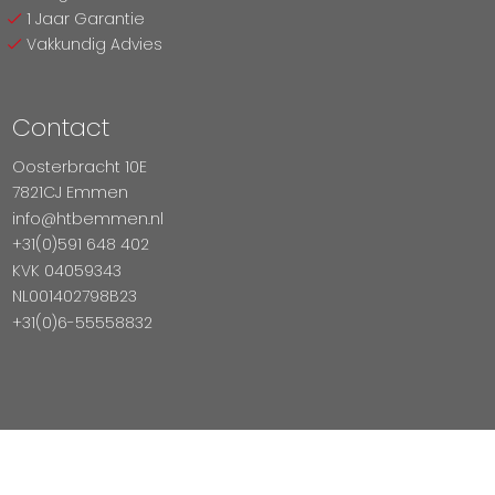
1 Jaar Garantie
Vakkundig Advies
Contact
Oosterbracht 10E
7821CJ Emmen
info@htbemmen.nl
+31(0)591 648 402
KVK 04059343
NL001402798B23
+31(0)6-55558832
Betaal Veilig Met