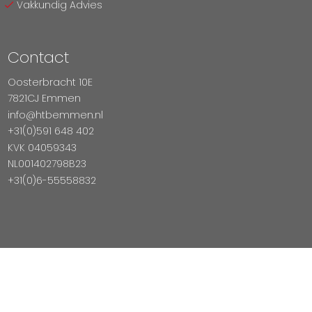
Vakkundig Advies
Contact
Oosterbracht 10E
7821CJ Emmen
info@htbemmen.nl
+31(0)591 648 402
KVK 04059343
NL001402798B23
+31(0)6-55558832
Betaal Veilig Met