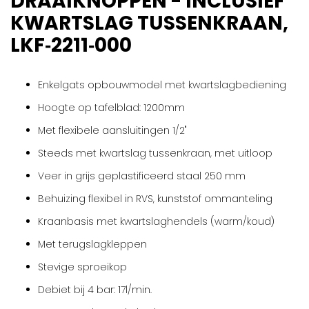
DRAAIKNOPPEN - INCLUSIEF
gallerij
KWARTSLAG TUSSENKRAAN,
LKF‑2211‑000
Enkelgats opbouwmodel met kwartslagbediening
Hoogte op tafelblad: 1200mm
Met flexibele aansluitingen 1/2"
Steeds met kwartslag tussenkraan, met uitloop
Veer in grijs geplastificeerd staal 250 mm
Behuizing flexibel in RVS, kunststof ommanteling
Kraanbasis met kwartslaghendels (warm/koud)
Met terugslagkleppen
Stevige sproeikop
Debiet bij 4 bar: 17l/min.