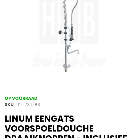
afbeeldingen-
gallerij
Ga
OP VOORRAAD
naar
SKU
LKF‑2211‑000
het
LINUM EENGATS
begin
van
VOORSPOELDOUCHE
de
afbeeldingen-