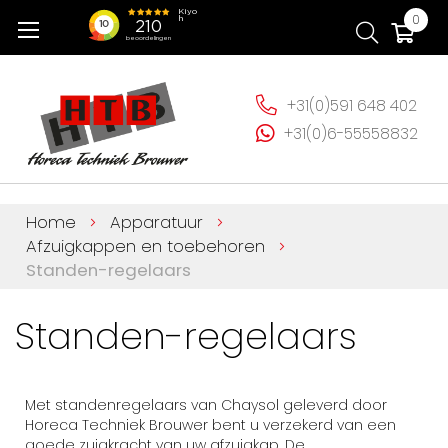
Ga
Wi
0
naar
de
inhoud
+31(0)591 648 402
+31(0)6-55558832
Home
Apparatuur
Afzuigkappen en toebehoren
Standen-regelaars
Standen-regelaars
Met standenregelaars van Chaysol geleverd door
Horeca Techniek Brouwer bent u verzekerd van een
goede zuigkracht van uw afzuigkap. De