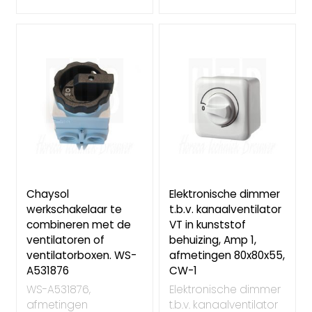
Chaysol
Elektronische dimmer
werkschakelaar te
t.b.v. kanaalventilator
combineren met de
VT in kunststof
ventilatoren of
behuizing, Amp 1,
ventilatorboxen. WS-
afmetingen 80x80x55,
A531876
CW-1
WS-A531876,
Elektronische dimmer
afmetingen
t.b.v. kanaalventilator