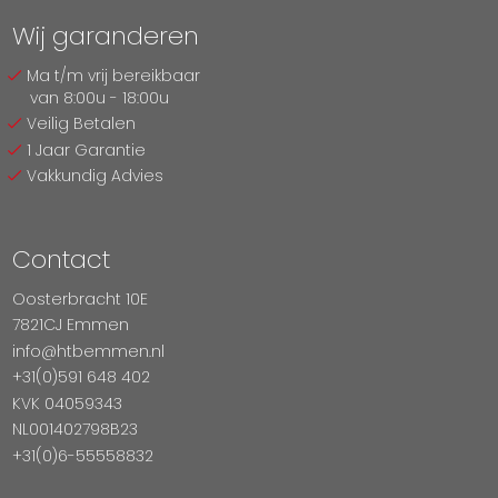
Wij garanderen
Ma t/m vrij bereikbaar
van 8:00u - 18:00u
Veilig Betalen
1 Jaar Garantie
Vakkundig Advies
Contact
Oosterbracht 10E
7821CJ Emmen
info@htbemmen.nl
+31(0)591 648 402
KVK 04059343
NL001402798B23
+31(0)6-55558832