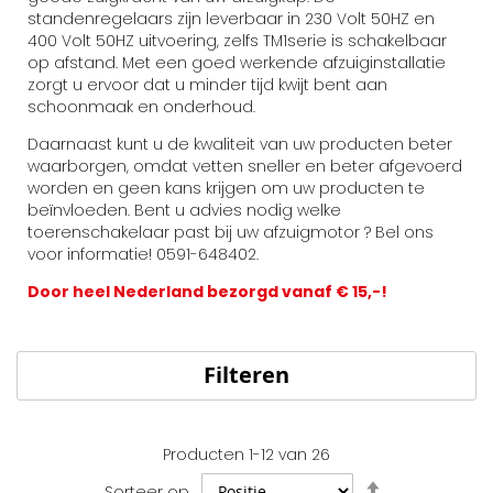
standenregelaars zijn leverbaar in 230 Volt 50HZ en
400 Volt 50HZ uitvoering, zelfs TM1serie is schakelbaar
op afstand. Met een goed werkende afzuiginstallatie
zorgt u ervoor dat u minder tijd kwijt bent aan
schoonmaak en onderhoud.
Daarnaast kunt u de kwaliteit van uw producten beter
waarborgen, omdat vetten sneller en beter afgevoerd
worden en geen kans krijgen om uw producten te
beïnvloeden. Bent u advies nodig welke
toerenschakelaar past bij uw afzuigmotor ? Bel ons
voor informatie! 0591-648402.
Door heel Nederland bezorgd vanaf € 15,-!
Filteren
Producten
1
-
12
van
26
Van
Sorteer op