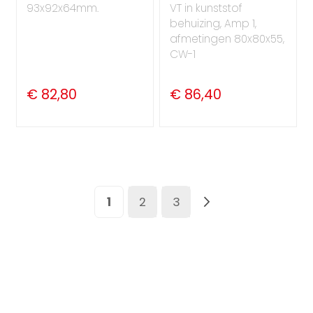
93x92x64mm.
VT in kunststof
behuizing, Amp 1,
afmetingen 80x80x55,
CW-1
€ 82,80
€ 86,40
Pagina
U lees momenteel pagina
Pagina
Pagina
Pagina
Volgende
1
2
3