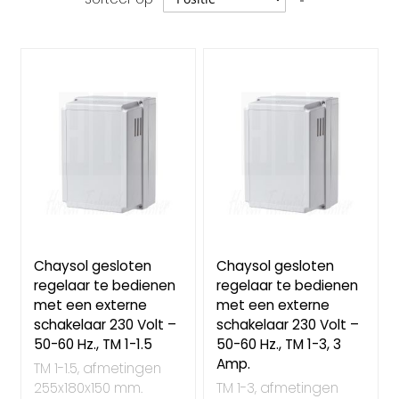
hoog
naar
laag
sorteren
Chaysol gesloten
Chaysol gesloten
regelaar te bedienen
regelaar te bedienen
met een externe
met een externe
schakelaar 230 Volt –
schakelaar 230 Volt –
50-60 Hz., TM 1-1.5
50-60 Hz., TM 1-3, 3
Amp.
TM 1-1.5, afmetingen
255x180x150 mm.
TM 1-3, afmetingen