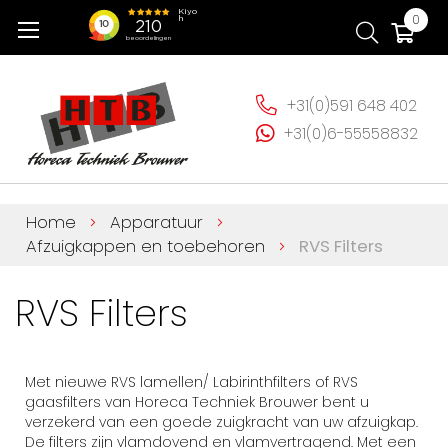
Ga
Wi
0
naar
de
inhoud
+31(0)591 648 402
+31(0)6-55558832
Home
Apparatuur
Afzuigkappen en toebehoren
RVS Filters
RVS Filters
Met nieuwe RVS lamellen/ Labirinthfilters of RVS
gaasfilters van Horeca Techniek Brouwer bent u
verzekerd van een goede zuigkracht van uw afzuigkap.
De filters zijn vlamdovend en vlamvertragend. Met een