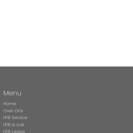
Menu
Home
Over Ons
HTB Service
HTB Is ook
HTB Lease