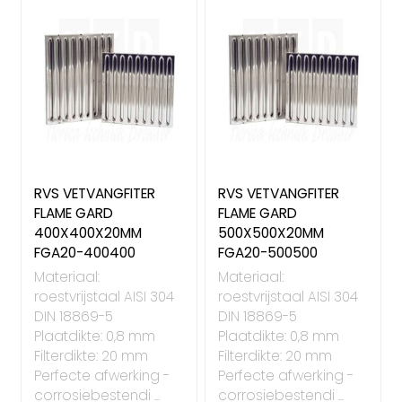
RVS VETVANGFITER
RVS VETVANGFITER
FLAME GARD
FLAME GARD
400X400X20MM
500X500X20MM
FGA20-400400
FGA20-500500
Materiaal:
Materiaal:
roestvrijstaal AISI 304
roestvrijstaal AISI 304
DIN 18869-5
DIN 18869-5
Plaatdikte: 0,8 mm
Plaatdikte: 0,8 mm
Filterdikte: 20 mm
Filterdikte: 20 mm
Perfecte afwerking -
Perfecte afwerking -
corrosiebestendi ...
corrosiebestendi ...