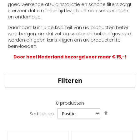
goed werkende afzuiginstallatie en schone filters zorgt
u ervoor dat u minder tijd kwijt bent aan schoonmaak
en onderhoud.
Daarnaast kunt u de kwaliteit van uw producten beter
waarborgen, omdat vetten sneller en beter afgevoerd
worden en geen kans krijgen om uw producten te
beïnvloeden.
Door heel Nederland bezorgd voor maar € 15,-!
Filteren
8
producten
Van
Sorteer op
hoog
naar
laag
sorteren