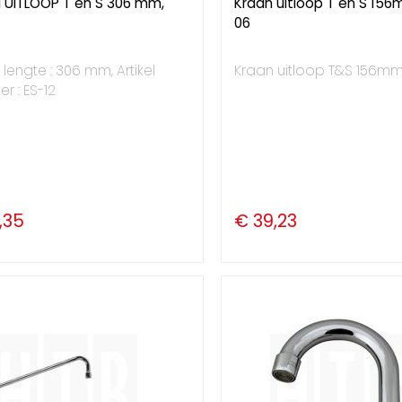
 UITLOOP T en S 306 mm,
Kraan uitloop T en S 156
06
 lengte : 306 mm, Artikel
Kraan uitloop T&S 156mm
 : ES-12
,35
€ 39,23