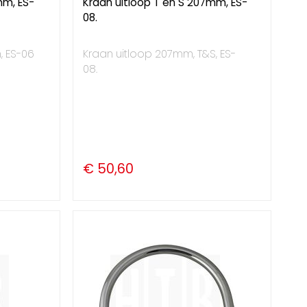
mm, ES-
Kraan uitloop T en S 207mm, ES-
08.
, ES-06
Kraan uitloop 207mm, T&S, ES-
08.
€ 50,60