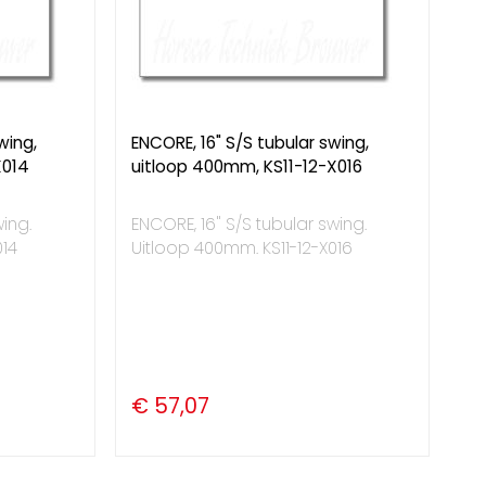
wing,
ENCORE, 16" S/S tubular swing,
X014
uitloop 400mm, KS11-12-X016
wing.
ENCORE, 16" S/S tubular swing.
014
Uitloop 400mm. KS11-12-X016
€ 57,07