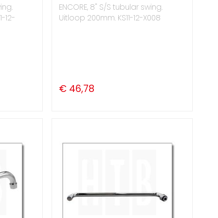
ing.
ENCORE, 8" S/S tubular swing.
1-12-
Uitloop 200mm. KS11-12-X008
€ 46,78