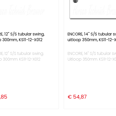
, 12" S/S tubular swing,
ENCORE, 14" S/S tubular s
p 300mm, KS11-12-X012
uitloop 350mm, KS11-12-
, 12" S/S tubular swing.
ENCORE, 14" S/S tubular s
p 300mm. KS11-12-X012
Uitloop 350mm. KS11-12-X
,85
€ 54,87