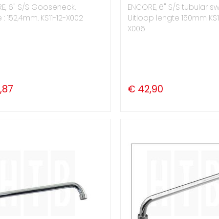
E, 6" S/S Gooseneck.
ENCORE, 6" S/S tubular sw
 : 152,4mm. KS11-12-X002
Uitloop lengte 150mm KS1
X006
,87
€ 42,90