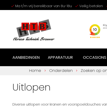
Ga
Ma t/m vrij bereikbaar van 8u-18u
Veilig betalen
naar
de
inhoud
AANBIEDINGEN
APPARATUUR
OCCASIONS
Home
Onderdelen
Zoeken op o
Uitlopen
Diverse uitlopen voor kranen en voorspoeldouches van