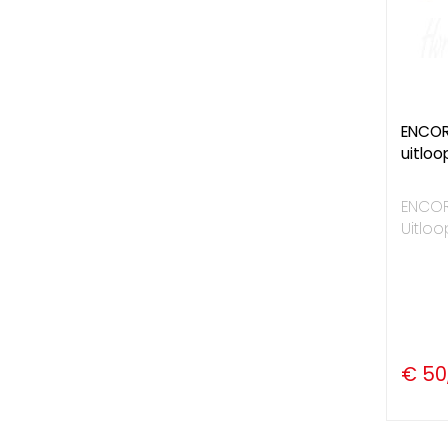
ENCORE
uitloo
ENCORE
Uitloo
€ 50