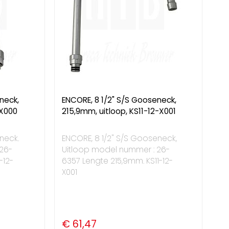
neck,
ENCORE, 8 1/2" S/S Gooseneck,
-X000
215,9mm, uitloop, KS11-12-X001
neck.
ENCORE, 8 1/2" S/S Gooseneck,
26-
Uitloop model nummer : 26-
-12-
6357 Lengte 215,9mm. KS11-12-
X001
€ 61,47