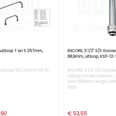
 uitloop T en S 257mm,
ENCORE, 3 1/2" S/S Goose
88,9mm, uitloop, KS11-12
uitloop T&S 257mm, ES-10
ENCORE, 3 1/2" S/S Goose
Uitloop model nummer : 
6344 88,9mm lengte. KS11
X000
,90
€ 53,55