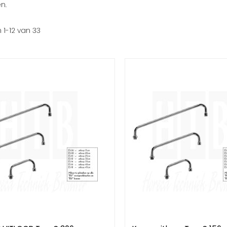
n.
n
1
-
12
van
33