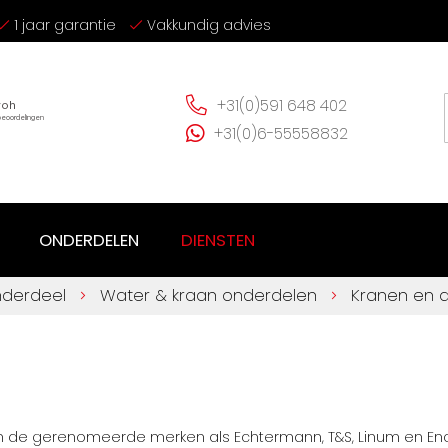
1 jaar garantie
Vakkundig advies
+31(0)591 648 402
+31(0)6-55558832
ONDERDELEN
DIENSTEN
nderdeel
Water & kraan onderdelen
Kranen en
 de gerenomeerde merken als Echtermann, T&S, Linum en Encor