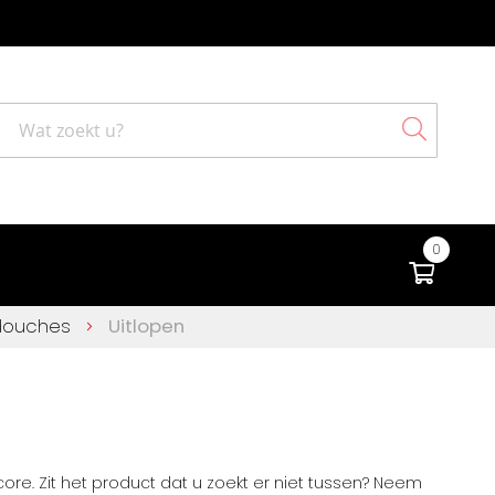
Search
0
Winke
 douches
Uitlopen
e. Zit het product dat u zoekt er niet tussen? Neem