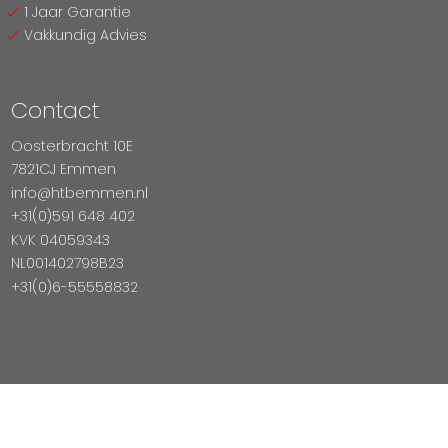
1 Jaar Garantie
Vakkundig Advies
Contact
Oosterbracht 10E
7821CJ Emmen
info@htbemmen.nl
+31(0)591 648 402
KVK 04059343
NL001402798B23
+31(0)6-55558832
Betaal Veilig Met