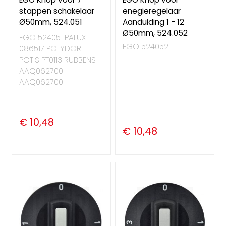
stappen schakelaar
enegieregelaar
Ø50mm, 524.051
Aanduiding 1 - 12
Ø50mm, 524.052
EGO 524051 PALUX
EGO 524052
086517 POLYDOR
POTIS PT0113 RUBBENS
AAQ062700
AAQ062700
€ 10,48
€ 10,48