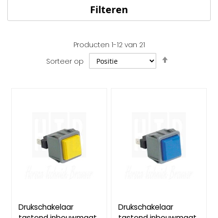
Filteren
Producten
1
-
12
van
21
Van
Sorteer op
hoog
naar
laag
sorteren
Drukschakelaar
Drukschakelaar
tastend inbouwmaat
tastend inbouwmaat