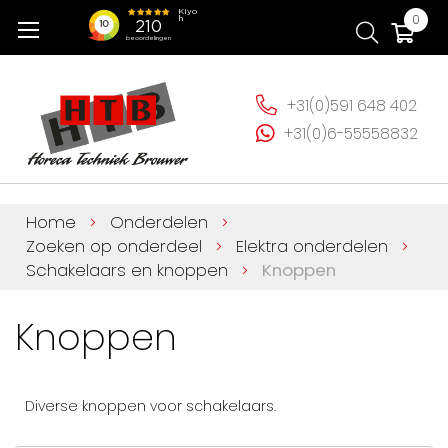
Ga
Wi
0
naar
de
inhoud
+31(0)591 648 402
+31(0)6-55558832
Home
Onderdelen
Zoeken op onderdeel
Elektra onderdelen
Schakelaars en knoppen
Knoppen
Knoppen
Diverse knoppen voor schakelaars.