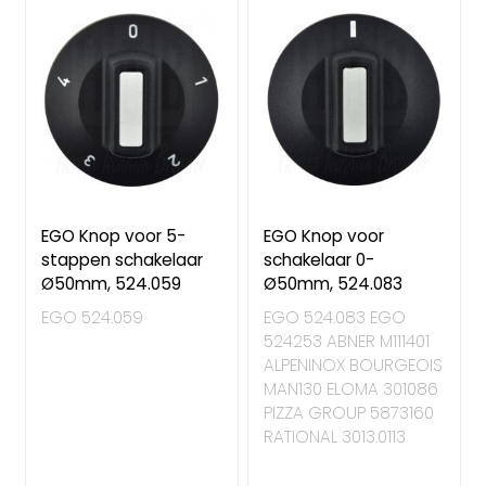
EGO Knop voor 5-
EGO Knop voor
stappen schakelaar
schakelaar 0-
Ø50mm, 524.059
Ø50mm, 524.083
EGO 524.059
EGO 524.083 EGO
524253 ABNER M111401
ALPENINOX BOURGEOIS
MAN130 ELOMA 301086
PIZZA GROUP 5873160
RATIONAL 3013.0113