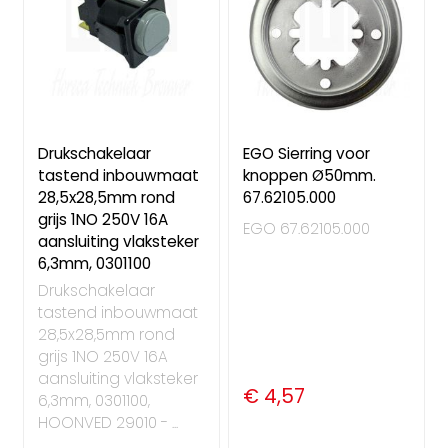
Drukschakelaar
EGO Sierring voor
tastend inbouwmaat
knoppen Ø50mm.
28,5x28,5mm rond
67.62105.000
grijs 1NO 250V 16A
EGO 67.62105.000
aansluiting vlaksteker
6,3mm, 0301100
Drukschakelaar
tastend inbouwmaat
28,5x28,5mm rond
grijs 1NO 250V 16A
aansluiting vlaksteker
€ 4,57
6,3mm, 0301100,
HOONVED 29010 - ...