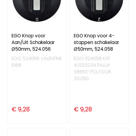
EGO Knop voor
EGO Knop voor 4-
Aan/Uit Schakelaar
stappen schakelaar
Ø50mm, 524.056
Ø50mm, 524.058
EGO 524056 VALENTINE
EGO 524058 KSF
5166
4.013.02.04 PALUX
086517 POLYDOR
202150
€ 9,28
€ 9,28