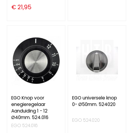
€ 21,95
EGO Knop voor
EGO universele knop
enegieregelaar
0- Ø50mm. 524020
Aanduiding 1 - 12
Ø40mm. 524.016
EGO 524.020
EGO 524.016