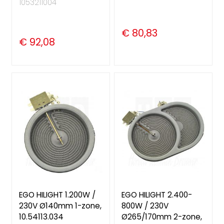
1053211004
€ 80,83
€ 92,08
EGO HILIGHT 1.200W /
EGO HILIGHT 2.400-
230V Ø140mm 1-zone,
800W / 230V
10.54113.034
Ø265/170mm 2-zone,