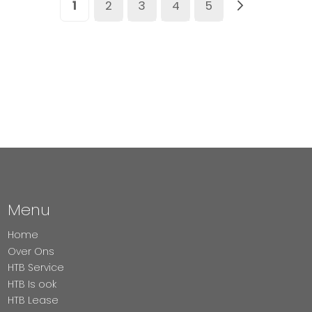
U lees momenteel pagina
Pagina
Pagina
Pagina
Pagina
Pagina
Volgend
1
2
3
4
5
Menu
Home
Over Ons
HTB Service
HTB Is ook
HTB Lease