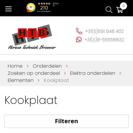
Ga
Wi
0
naar
de
inhoud
+31(0)591 648 402
+31(0)6-55558832
Home
Onderdelen
Zoeken op onderdeel
Elektra onderdelen
Elementen
Kookplaat
Kookplaat
Filteren