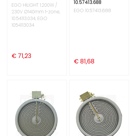
10.57413.688
EGO HILIGHT 1.200W /
EGO 10.57413.688
230V Ø140mm 1-zone,
10.54113.034, EGO
1054113034
€ 71,23
€ 81,68