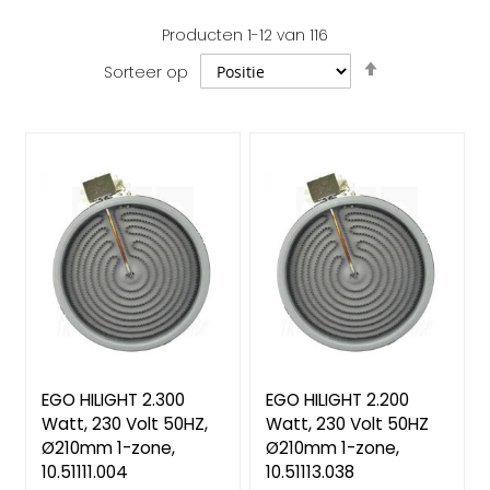
Producten
1
-
12
van
116
Van
Sorteer op
hoog
naar
laag
sorteren
EGO HILIGHT 2.300
EGO HILIGHT 2.200
Watt, 230 Volt 50HZ,
Watt, 230 Volt 50HZ
Ø210mm 1-zone,
Ø210mm 1-zone,
10.51111.004
10.51113.038