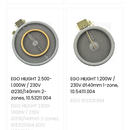
EGO HILIGHT 2.500-
EGO HILIGHT 1.200W /
1.000W / 230V
230V Ø140mm 1-zone,
Ø230/140mm 2-
10.54111.004
zones, 10.53211.004
EGO 10.53211.004
EGO HILIGHT 2.500-
1.000W / 230V
Ø230/140mm 2-zones,
10.53211.004, EGO