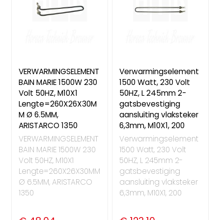
VERWARMINGSELEMENT
Verwarmingselement
BAIN MARIE 1500W 230
1500 Watt, 230 Volt
Volt 50HZ, M10X1
50HZ, L 245mm 2-
Lengte=260X26X30M
gatsbevestiging
M Ø 6.5MM,
aansluiting vlaksteker
ARISTARCO 1350
6,3mm, M10X1, 200
VERWARMINGSELEMENT
Verwarmingselement
BAIN MARIE 1500W 230
1500 Watt, 230 Volt
Volt 50HZ, M10X1
50HZ, L 245mm 2-
Lengte=260X26X30MM
gatsbevestiging
Ø 6.5MM, ARISTARCO
aansluiting vlaksteker
1350
6,3mm, M10X1, 200