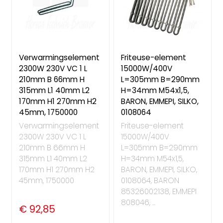
Verwarmingselement
Friteuse-element
2300W 230V VC 1 L
15000W/400V
210mm B 66mm H
L=305mm B=290mm
315mm L1 40mm L2
H=34mm M54x1,5,
170mm H1 270mm H2
BARON, EMMEPI, SILKO,
45mm, 1750000
0108064
Verwarmingselement
Friteuse-element
2300W 230V VC 1 L
15000W/400V
210mm B 66mm H
L=305mm B=290mm
315mm L1 40mm L2
H=34mm M54x1,5,
170mm H1 270mm H2
BARON, EMMEPI, SILKO,
45mm, 1750000
0108064, BARON
85326002138, EMMEPI
808046, ...
€ 92,85