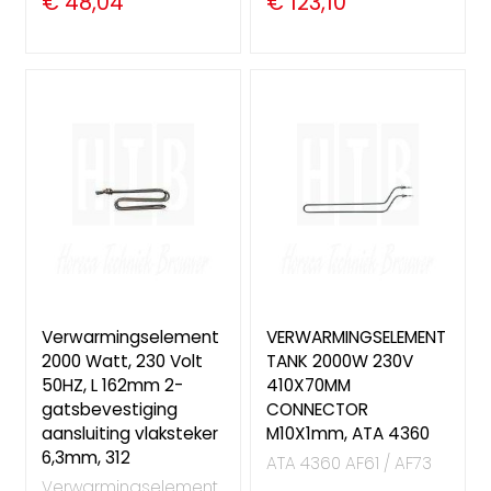
€ 48,04
€ 123,10
Verwarmingselement
VERWARMINGSELEMENT
2000 Watt, 230 Volt
TANK 2000W 230V
50HZ, L 162mm 2-
410X70MM
gatsbevestiging
CONNECTOR
aansluiting vlaksteker
M10X1mm, ATA 4360
6,3mm, 312
ATA 4360 AF61 / AF73
Verwarmingselement