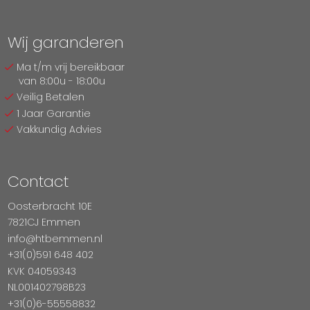
Wij garanderen
Ma t/m vrij bereikbaar
van 8:00u - 18:00u
Veilig Betalen
1 Jaar Garantie
Vakkundig Advies
Contact
Oosterbracht 10E
7821CJ Emmen
info@htbemmen.nl
+31(0)591 648 402
KVK 04059343
NL001402798B23
+31(0)6-55558832