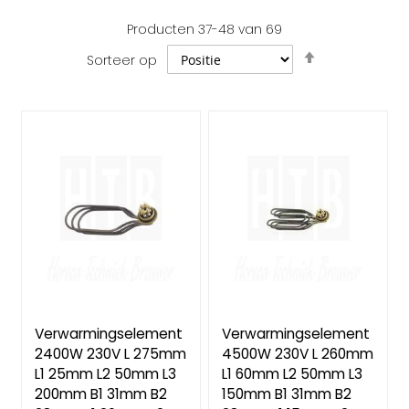
Producten
37
-
48
van
69
Van
Sorteer op
hoog
naar
laag
sorteren
Verwarmingselement
Verwarmingselement
2400W 230V L 275mm
4500W 230V L 260mm
L1 25mm L2 50mm L3
L1 60mm L2 50mm L3
200mm B1 31mm B2
150mm B1 31mm B2