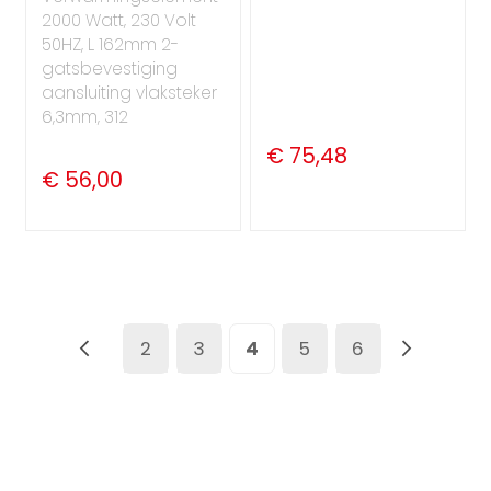
2000 Watt, 230 Volt
50HZ, L 162mm 2-
gatsbevestiging
aansluiting vlaksteker
6,3mm, 312
€ 75,48
€ 56,00
Pagina
Pagina
Vorige
Pagina
Pagina
U lees momenteel pagina
Pagina
Pagina
Pagin
Volge
2
3
4
5
6