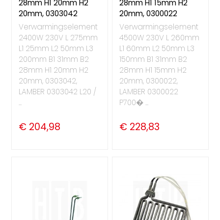
28mm H1 20mm H2
28mm H1 15mm H2
20mm, 0303042
20mm, 0300022
Verwarmingselement
Verwarmingselement
2400W 230V L 275mm
4500W 230V L 260mm
L1 25mm L2 50mm L3
L1 60mm L2 50mm L3
200mm B1 31mm B2
150mm B1 31mm B2
28mm H1 20mm H2
28mm H1 15mm H2
20mm, 0303042,
20mm, 0300022,
LAMBER 0303042 L20 /
LAMBER 0300022
...
P700� ...
€ 204,98
€ 228,83