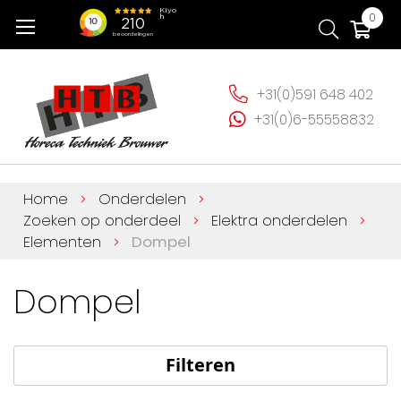
Ga
Wi
0
naar
de
inhoud
+31(0)591 648 402
+31(0)6-55558832
Home
Onderdelen
Zoeken op onderdeel
Elektra onderdelen
Elementen
Dompel
Dompel
Filteren