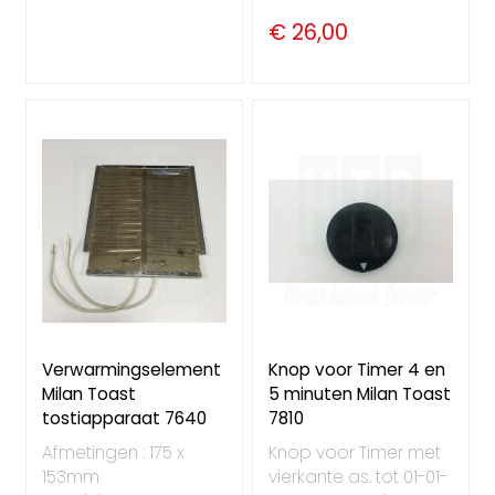
€ 26,00
Verwarmingselement
Knop voor Timer 4 en
Milan Toast
5 minuten Milan Toast
tostiapparaat 7640
7810
Afmetingen : 175 x
Knop voor Timer met
153mm
vierkante as. tot 01-01-