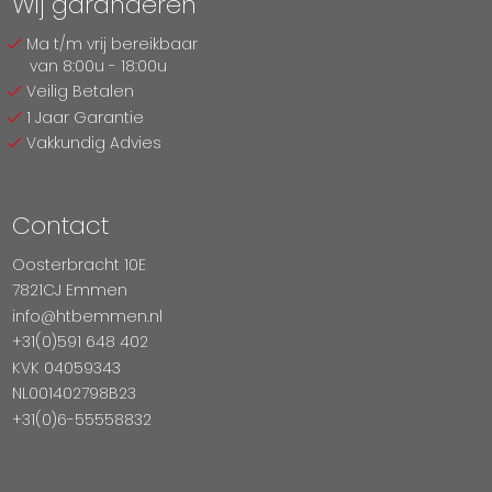
Wij garanderen
Ma t/m vrij bereikbaar
van 8:00u - 18:00u
Veilig Betalen
1 Jaar Garantie
Vakkundig Advies
Contact
Oosterbracht 10E
7821CJ Emmen
info@htbemmen.nl
+31(0)591 648 402
KVK 04059343
NL001402798B23
+31(0)6-55558832