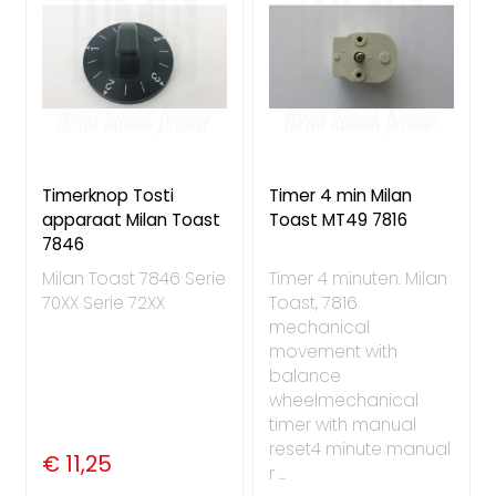
Timerknop Tosti
Timer 4 min Milan
apparaat Milan Toast
Toast MT49 7816
7846
Milan Toast 7846 Serie
Timer 4 minuten. Milan
70XX Serie 72XX
Toast, 7816
mechanical
movement with
balance
wheelmechanical
timer with manual
reset4 minute manual
€ 11,25
r ...