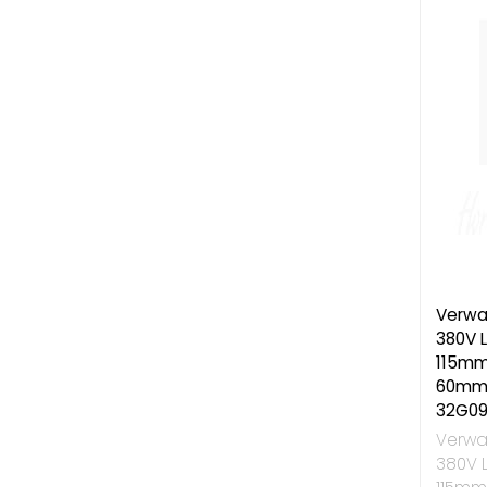
Verwa
380V 
115mm
60mm 
32G09
Verwa
380V 