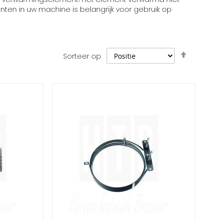
en in uw machine is belangrijk voor gebruik op
Van
Sorteer op
hoog
naar
laag
sorteren