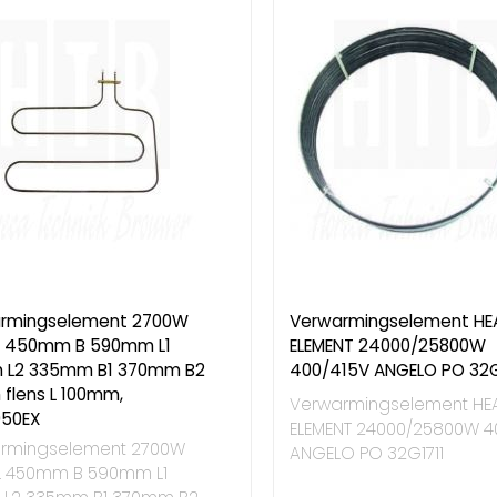
rmingselement 2700W
Verwarmingselement HE
L 450mm B 590mm L1
ELEMENT 24000/25800W
 L2 335mm B1 370mm B2
400/415V ANGELO PO 32G
flens L 100mm,
Verwarmingselement HE
50EX
ELEMENT 24000/25800W 4
rmingselement 2700W
ANGELO PO 32G1711
L 450mm B 590mm L1