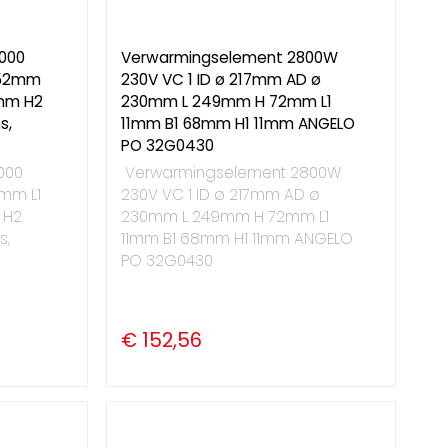
000
Verwarmingselement 2800W
 452mm
230V VC 1 ID ø 217mm AD ø
1mm H2
230mm L 249mm H 72mm L1
s,
11mm B1 68mm H1 11mm ANGELO
PO 32G0430
000
Verwarmingselement 2800W
2mm L1
230V VC 1 ID ø 217mm AD ø
 H2
230mm L 249mm H 72mm L1
s,
11mm B1 68mm H1 11mm ANGELO
PO 32G0430
€ 152,56