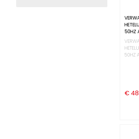
VERWA
HETEL
50HZ 
VERWA
HETELU
50HZ 
€ 48