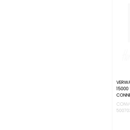
VERWA
15000
CONNE
CONV
50070