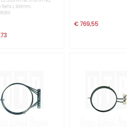
 L2 335mm B1 370mm B2
flens L 100mm,
50EX
€ 769,55
,73