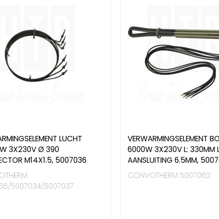
RMINGSELEMENT LUCHT
VERWARMINGSELEMENT BO
 W 3X230V Ø 390
6000W 3X230V L: 330MM 
CTOR M14X1.5, 5007036
AANSLUITING 6.5MM, 500
OTHERM
CONVOTHERM 5007062
36/5007034/5007037