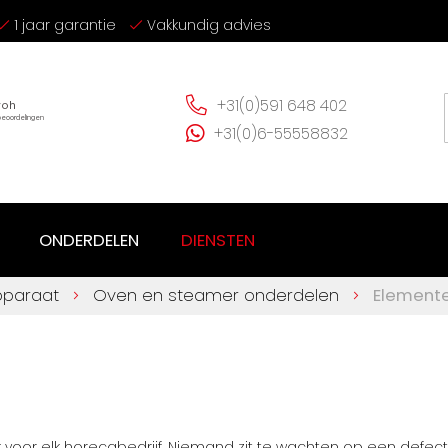
1 jaar garantie
Vakkundig advies
+31(0)591 648 402
+31(0)6-55558832
ONDERDELEN
DIENSTEN
pparaat
Oven en steamer onderdelen
Element
k voor elk horecabedrijf. Niemand zit te wachten op een def