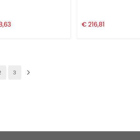
8,63
€ 216,81
s momenteel pagina
Pagina
Pagina
Pagina
Volgende
2
3