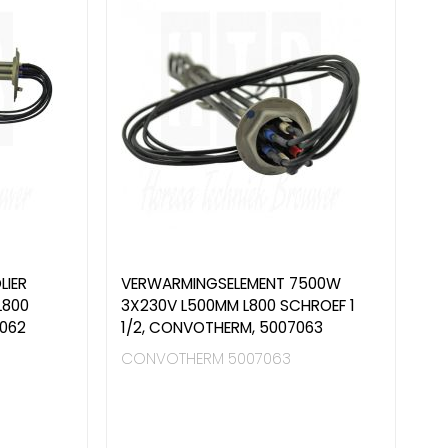
LIER
VERWARMINGSELEMENT 7500W
L800
3X230V L500MM L800 SCHROEF 1
7062
1/2, CONVOTHERM, 5007063
CONVOTHERM 5007063