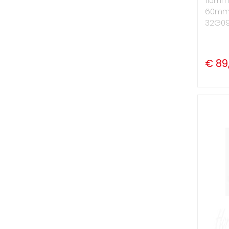
115mm
60mm 
32G09
€ 89