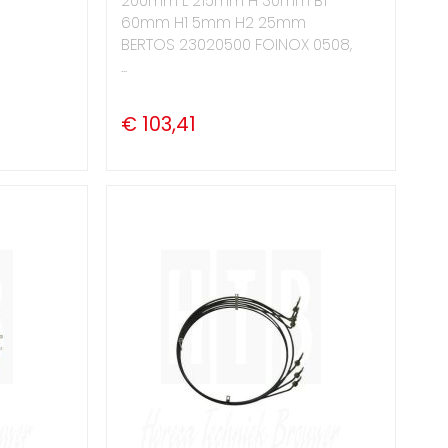
200mm L 215mm H 30mm B1
60mm H1 5mm H2 25mm
BERTOS 23020500 FOINOX 0508,
...
€ 103,41