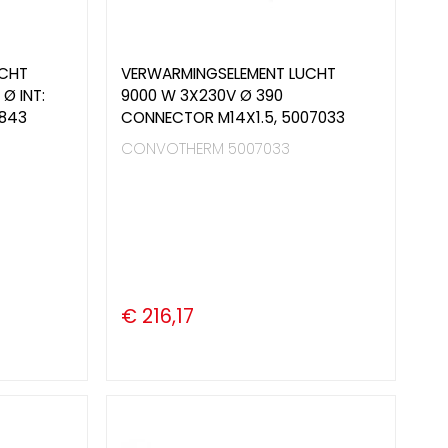
UCHT
VERWARMINGSELEMENT LUCHT
Ø INT:
9000 W 3X230V Ø 390
4843
CONNECTOR M14X1.5, 5007033
CONVOTHERM 5007033
€ 216,17