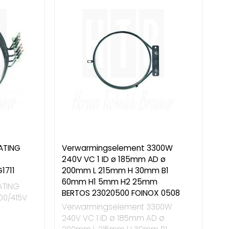
ATING
Verwarmingselement 3300W
240V VC 1 ID ø 185mm AD ø
1711
200mm L 215mm H 30mm B1
60mm H1 5mm H2 25mm
ATING
BERTOS 23020500 FOINOX 0508
00/415V
Verwarmingselement 3300W
240V VC 1 ID ø 185mm AD ø