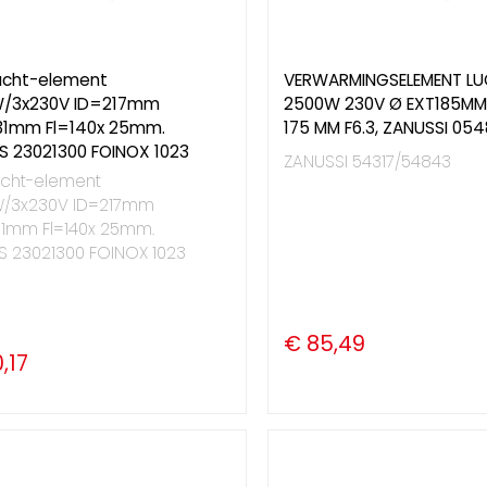
ucht-element
VERWARMINGSELEMENT L
/3x230V ID=217mm
2500W 230V Ø EXT185MM 
1mm Fl=140x 25mm.
175 MM F6.3, ZANUSSI 05
S 23021300 FOINOX 1023
ZANUSSI 54317/54843
ucht-element
/3x230V ID=217mm
1mm Fl=140x 25mm.
S 23021300 FOINOX 1023
€ 85,49
,17