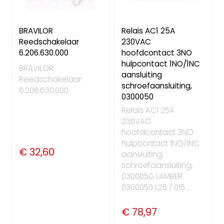
BRAVILOR
Relais AC1 25A
Reedschakelaar
230VAC
6.206.630.000
hoofdcontact 3NO
hulpcontact 1NO/1NC
BRAVILOR
aansluiting
Reedschakelaar
schroefaansluiting,
6.206.630.000
0300050
Relais AC1 25A
230VAC
hoofdcontact 3NO
hulpcontact 1NO/1NC
€ 32,60
aansluiting
schroefaansluiting,
0300050, LAMBER
0300050 L25 / 015 ...
€ 78,97