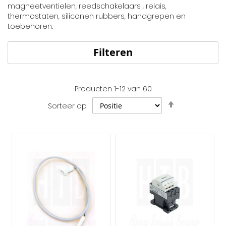
magneetventielen, reedschakelaars , relais,
thermostaten, siliconen rubbers, handgrepen en
toebehoren.
Filteren
Producten
1
-
12
van
60
Van
Sorteer op
hoog
naar
laag
sorteren