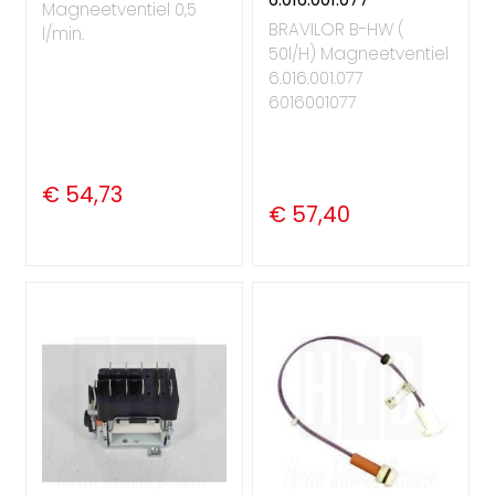
Magneetventiel 0,5
BRAVILOR B-HW (
l/min.
50l/H) Magneetventiel
6.016.001.077
6016001077
€ 54,73
€ 57,40