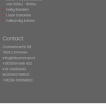
van 8:00u - 18:00u
Veilig Betalen
1 Jaar Garantie
Vakkundig Advies
Contact
Oosterbracht 10E
7821CJ Emmen
info@htbemmen.nl
+31(0)591 648 402
KVK 04059343
NL001402798B23
+31(0)6-55558832