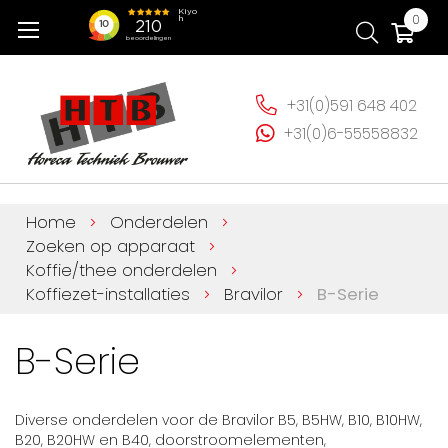
Ga
Wi
0
naar
de
inhoud
+31(0)591 648 402
+31(0)6-55558832
Home
Onderdelen
Zoeken op apparaat
Koffie/thee onderdelen
Koffiezet-installaties
Bravilor
B-Serie
B-Serie
Diverse onderdelen voor de Bravilor B5, B5HW, B10, B10HW,
B20, B20HW en B40, doorstroomelementen,