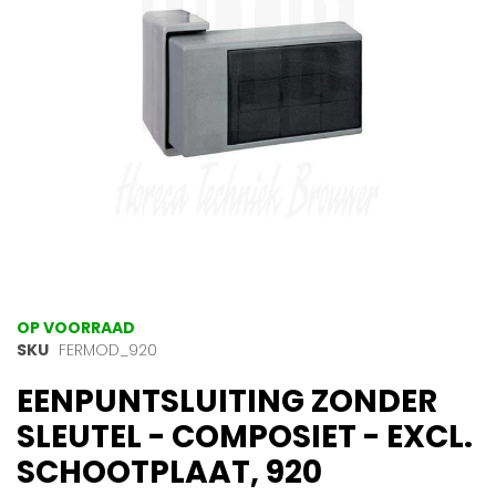
gallerij
Ga
OP VOORRAAD
naar
SKU
FERMOD_920
het
EENPUNTSLUITING ZONDER
begin
van
SLEUTEL - COMPOSIET - EXCL.
de
afbeeldingen-
SCHOOTPLAAT, 920
gallerij