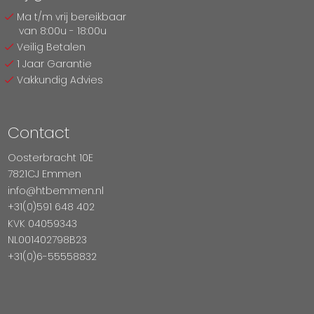
Ma t/m vrij bereikbaar
van 8:00u - 18:00u
Veilig Betalen
1 Jaar Garantie
Vakkundig Advies
Contact
Oosterbracht 10E
7821CJ Emmen
info@htbemmen.nl
+31(0)591 648 402
KVK 04059343
NL001402798B23
+31(0)6-55558832