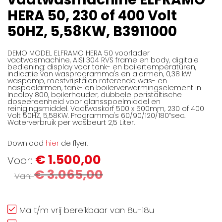
afbeeldingen-
HERA 50, 230 of 400 Volt
gallerij
50HZ, 5,58KW, B3911000
DEMO MODEL ELFRAMO HERA 50 voorlader
vaatwasmachine, AISI 304 RVS frame en body, digitale
bediening: display voor tank- en boilertemperaturen,
indicatie van wasprogramma's en alarmen, 0,38 kW
waspomp, roestvrijstalen roterende was- en
naspoelarmen, tank- en boilerverwarmingselement in
Incoloy 800, boilerhouder, dubbele peristaltische
doseereenheid voor glansspoelmiddel en
reinigingsmiddel. Vaatwaskorf 500 x 500mm, 230 of 400
Volt 50HZ, 5,58KW. Programma's 60/90/120/180”sec.
Waterverbruik per wasbeurt 2,5 Liter.
Download
hier
de flyer.
€ 1.500,00
Voor
€ 3.065,00
Van
Ma t/m vrij bereikbaar van 8u-18u