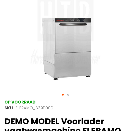
afbeeldingen-
gallerij
Ga
OP VOORRAAD
naar
SKU
ELFRAMO_B3911000
het
DEMO MODEL Voorlader
begin
van
vaatwasmachine ELFRAMO
de