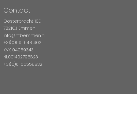
Contact
Oosterbracht 10E
7821CJ Emmen
info@htbemmen.nl
+31(0)591 648 402
KVK 04059343
NL001402798B23
+31(0)6-55558832
Betaal Veilig Met
Copyright © 2026 HTB Emmen
Magento Webshop door InDiv Solutions B.V.
Hosting:
Datux Linux Professionals