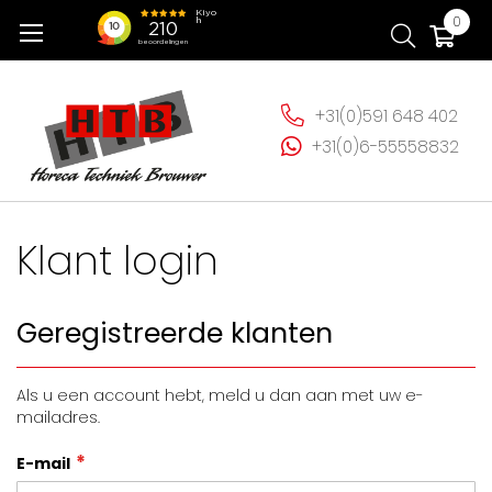
Ga
Wi
0
naar
de
inhoud
+31(0)591 648 402
+31(0)6-55558832
Klant login
Geregistreerde klanten
Als u een account hebt, meld u dan aan met uw e-
mailadres.
E-mail