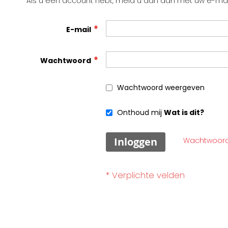
Als u een account hebt, meld u dan aan met uw e-mai
E-mail
Wachtwoord
Wachtwoord weergeven
Onthoud mij
Wat is dit?
Inloggen
Wachtwoord