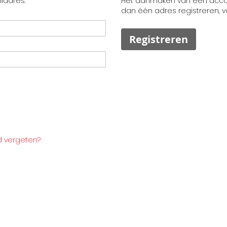
ladres.
Het aanmaken van een accoun
dan één adres registreren, 
Registreren
 vergeten?