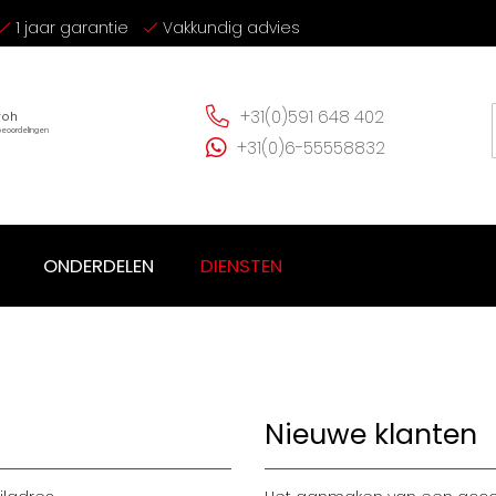
1 jaar garantie
Vakkundig advies
+31(0)591 648 402
+31(0)6-55558832
ONDERDELEN
DIENSTEN
Nieuwe klanten