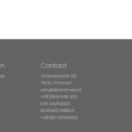
en
Contact
aar
Oosterbracht 10E
7821CJ Emmen
info@htbemmen.nl
+31(0)591 648 402
KVK 04059343
NL001402798B23
+31(0)6-55558832