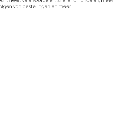
t heeft vele voordelen: sneller afhandelen, meer
volgen van bestellingen en meer.