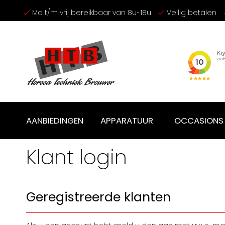
Ga
Ma t/m vrij bereikbaar van 8u-18u
Veilig betalen
naar
de
inhoud
AANBIEDINGEN
APPARATUUR
OCCASIONS
Klant login
Geregistreerde klanten