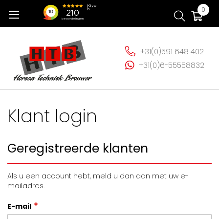
Ga
Wi
0
naar
de
inhoud
+31(0)591 648 402
+31(0)6-55558832
Klant login
Geregistreerde klanten
Als u een account hebt, meld u dan aan met uw e-
mailadres.
E-mail