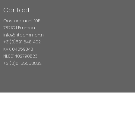
Contact
Oosterbracht 10E
7821CJ Emmen
info@htbemmen.nl
+31(0)591 648 402
KVK 04059343
NL001402798B23
+31(0)6-55558832
Betaal Veilig Met
Copyright © 2026 HTB Emmen
Magento Webshop door InDiv Solutions B.V.
Hosting:
Datux Linux Professionals