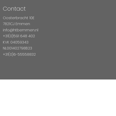
Contact
Oosterbracht 10E
7821CJ Emmen
info@htbemmen.nl
+31(0)591 648 402
KVK 04059343
NL001402798B23
+31(0)6-55558832
Betaal Veilig Met
Copyright © 2026 HTB Emmen
Magento Webshop door InDiv Solutions B.V.
Hosting:
Datux Linux Professionals