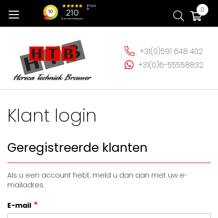
Ga
Wi
0
naar
de
inhoud
+31(0)591 648 402
+31(0)6-55558832
Klant login
Geregistreerde klanten
Als u een account hebt, meld u dan aan met uw e-
mailadres.
E-mail