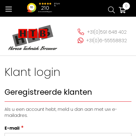
Ga
Wi
0
naar
de
inhoud
+31(0)591 648 402
+31(0)6-55558832
Klant login
Geregistreerde klanten
Als u een account hebt, meld u dan aan met uw e-
mailadres.
E-mail