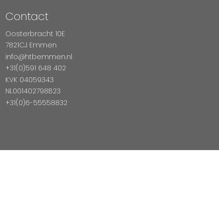
Contact
Oosterbracht 10E
7821CJ Emmen
info@htbemmen.nl
+31(0)591 648 402
KVK 04059343
NL001402798B23
+31(0)6-55558832
Betaal Veilig Met
Copyright © 2026 HTB Emmen
Magento Webshop door InDiv Solutions B.V.
Hosting:
Datux Linux Professionals