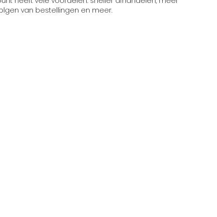
t heeft vele voordelen: sneller afhandelen, meer
volgen van bestellingen en meer.