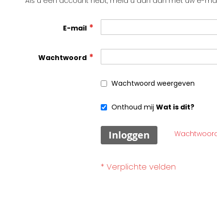
Als u een account hebt, meld u dan aan met uw e-mai
E-mail
Wachtwoord
Wachtwoord weergeven
Onthoud mij
Wat is dit?
Inloggen
Wachtwoord