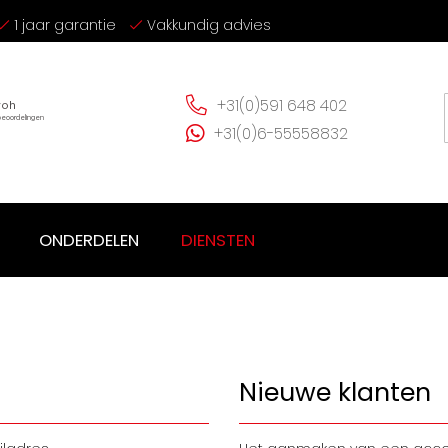
1 jaar garantie
Vakkundig advies
+31(0)591 648 402
+31(0)6-55558832
ONDERDELEN
DIENSTEN
Nieuwe klanten