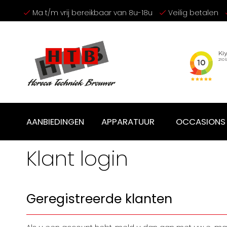
Ga
Ma t/m vrij bereikbaar van 8u-18u
Veilig betalen
naar
de
inhoud
AANBIEDINGEN
APPARATUUR
OCCASIONS
Klant login
Geregistreerde klanten