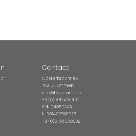
en
Contact
aar
Oosterbracht 10E
7821CJ Emmen
info@htbemmen.nl
+31(0)591 648 402
KVK 04059343
NL001402798B23
+31(0)6-55558832