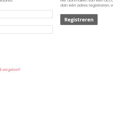
ladres.
Het aanmaken van een accoun
dan één adres registreren, 
Registreren
 vergeten?