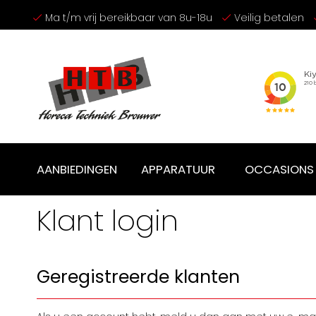
Ga
Ma t/m vrij bereikbaar van 8u-18u
Veilig betalen
naar
de
inhoud
AANBIEDINGEN
APPARATUUR
OCCASIONS
Klant login
Geregistreerde klanten