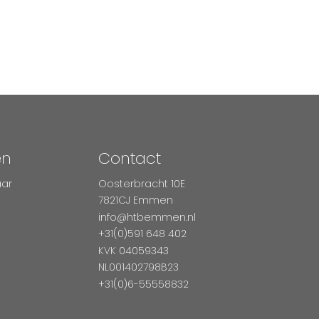
en
Contact
aar
Oosterbracht 10E
7821CJ Emmen
info@htbemmen.nl
+31(0)591 648 402
KVK 04059343
NL001402798B23
+31(0)6-55558832