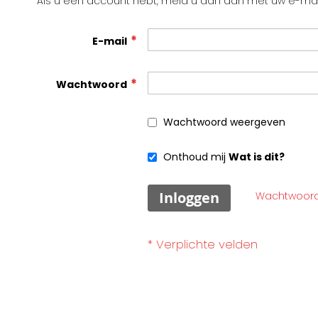
Als u een account hebt, meld u dan aan met uw e-mai
E-mail
Wachtwoord
Wachtwoord weergeven
Onthoud mij
Wat is dit?
Inloggen
Wachtwoord