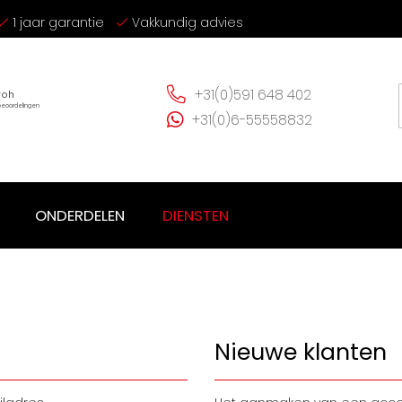
1 jaar garantie
Vakkundig advies
+31(0)591 648 402
+31(0)6-55558832
ONDERDELEN
DIENSTEN
Nieuwe klanten