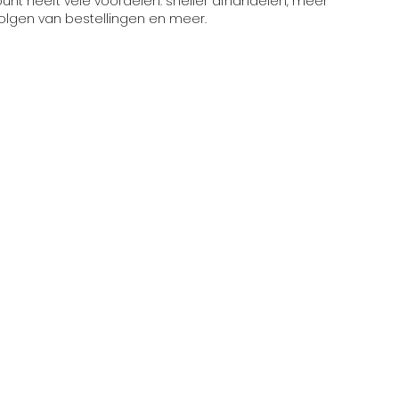
t heeft vele voordelen: sneller afhandelen, meer
volgen van bestellingen en meer.