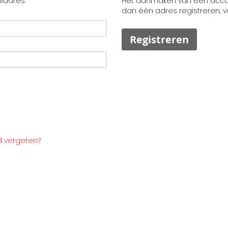
ladres.
Het aanmaken van een accoun
dan één adres registreren, 
Registreren
 vergeten?