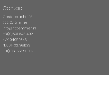
Contact
Oosterbracht 10E
7821CJ Emmen
info@htbemmen.nl
+31(0)591 648 402
KVK 04059343
NL001402798B23
+31(0)6-55558832
Betaal Veilig Met
Copyright © 2026 HTB Emmen
Magento Webshop door InDiv Solutions B.V.
Hosting:
Datux Linux Professionals