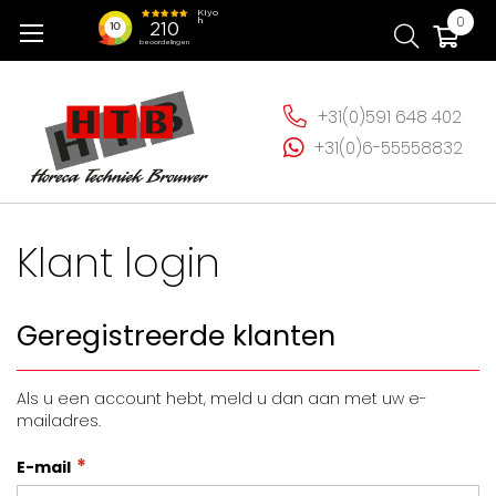
Ga
Wi
0
naar
de
inhoud
+31(0)591 648 402
+31(0)6-55558832
Klant login
Geregistreerde klanten
Als u een account hebt, meld u dan aan met uw e-
mailadres.
E-mail