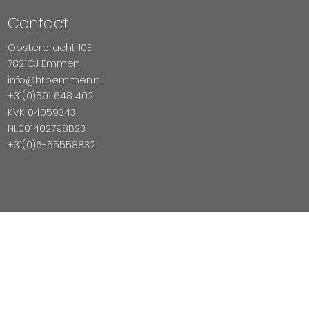
Contact
Oosterbracht 10E
7821CJ Emmen
info@htbemmen.nl
+31(0)591 648 402
KVK 04059343
NL001402798B23
+31(0)6-55558832
Betaal Veilig Met
Copyright © 2026 HTB Emmen
Magento Webshop door InDiv Solutions B.V.
Hosting:
Datux Linux Professionals