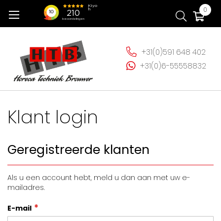
Ga
Wi
0
naar
de
inhoud
+31(0)591 648 402
+31(0)6-55558832
Klant login
Geregistreerde klanten
Als u een account hebt, meld u dan aan met uw e-
mailadres.
E-mail