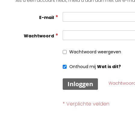
Als u een account hebt, meld u dan aan met uw e-mai
E-mail
Wachtwoord
Wachtwoord weergeven
Onthoud mij
Wat is dit?
Inloggen
Wachtwoord