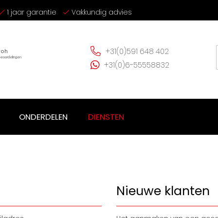
1 jaar garantie
Vakkundig advies
+31(0)591 648 402
+31(0)6-55558832
ONDERDELEN
DIENSTEN
Nieuwe klanten