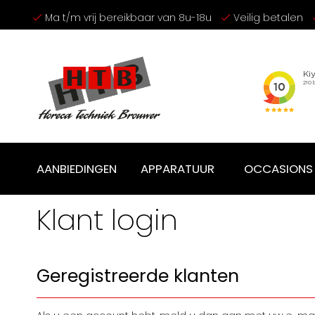
Ga
Ma t/m vrij bereikbaar van 8u-18u
Veilig betalen
naar
de
inhoud
AANBIEDINGEN
APPARATUUR
OCCASIONS
Klant login
Geregistreerde klanten