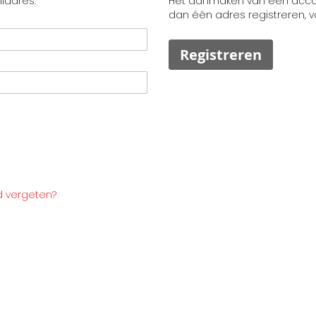
ladres.
Het aanmaken van een accoun
dan één adres registreren, 
Registreren
 vergeten?