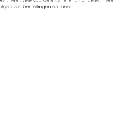
t heeft vele voordelen: sneller afhandelen, meer
volgen van bestellingen en meer.