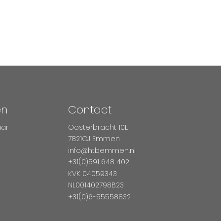
en
Contact
aar
Oosterbracht 10E
7821CJ Emmen
info@htbemmen.nl
+31(0)591 648 402
KVK 04059343
NL001402798B23
+31(0)6-55558832