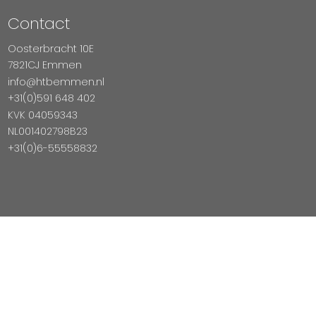
Contact
Oosterbracht 10E
7821CJ Emmen
info@htbemmen.nl
+31(0)591 648 402
KVK 04059343
NL001402798B23
+31(0)6-55558832
Betaal Veilig Met
Copyright © 2026 HTB Emmen
Magento Webshop door InDiv Solutions B.V.
Hosting:
Datux Linux Professionals