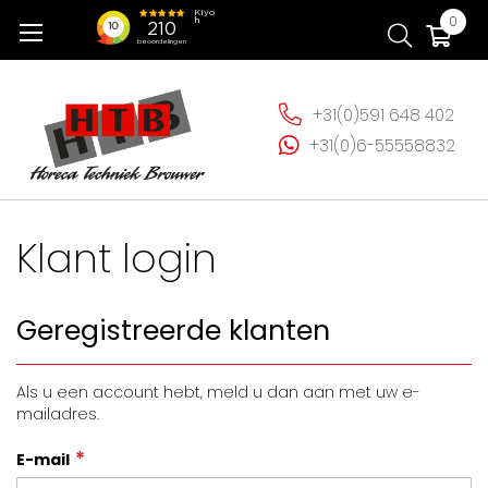
Ga
Wi
0
naar
de
inhoud
+31(0)591 648 402
+31(0)6-55558832
Klant login
Geregistreerde klanten
Als u een account hebt, meld u dan aan met uw e-
mailadres.
E-mail