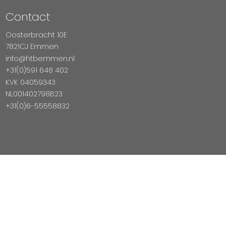
Contact
Oosterbracht 10E
7821CJ Emmen
info@htbemmen.nl
+31(0)591 648 402
KVK 04059343
NL001402798B23
+31(0)6-55558832
Betaal Veilig Met
Copyright © 2026 HTB Emmen
Magento Webshop door InDiv Solutions B.V.
Hosting:
Datux Linux Professionals