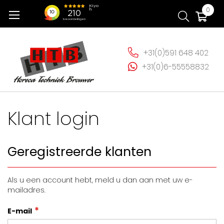
Ga
Wi
0
naar
de
inhoud
+31(0)591 648 402
+31(0)6-55558832
Klant login
Geregistreerde klanten
Als u een account hebt, meld u dan aan met uw e-
mailadres.
E-mail