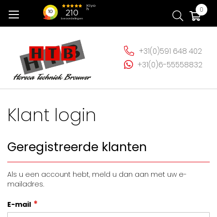
Ga
Wi
0
naar
de
inhoud
+31(0)591 648 402
+31(0)6-55558832
Klant login
Geregistreerde klanten
Als u een account hebt, meld u dan aan met uw e-
mailadres.
E-mail