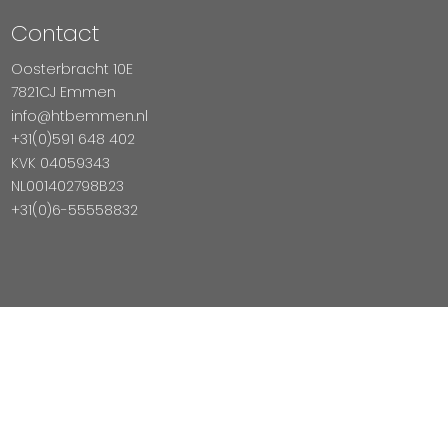
Contact
Oosterbracht 10E
7821CJ Emmen
info@htbemmen.nl
+31(0)591 648 402
KVK 04059343
NL001402798B23
+31(0)6-55558832
Betaal Veilig Met
Copyright © 2026 HTB Emmen
Magento Webshop door InDiv Solutions B.V.
Hosting:
Datux Linux Professionals