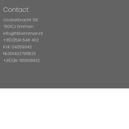
Contact
Oosterbracht 10E
7821CJ Emmen
info@htbemmen.nl
+31(0)591 648 402
KVK 04059343
NL001402798B23
+31(0)6-55558832
Betaal Veilig Met
Copyright © 2026 HTB Emmen
Magento Webshop door InDiv Solutions B.V.
Hosting:
Datux Linux Professionals