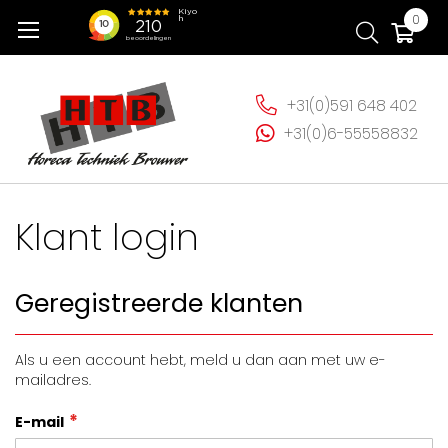
Ga
Wi
0
naar
de
inhoud
+31(0)591 648 402
+31(0)6-55558832
Klant login
Geregistreerde klanten
Als u een account hebt, meld u dan aan met uw e-
mailadres.
E-mail