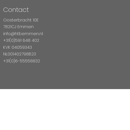
Contact
Oosterbracht 10E
7821CJ Emmen
info@htbemmen.nl
+31(0)591 648 402
KVK 04059343
NL001402798B23
+31(0)6-55558832
Betaal Veilig Met
Copyright © 2026 HTB Emmen
Magento Webshop door InDiv Solutions B.V.
Hosting:
Datux Linux Professionals