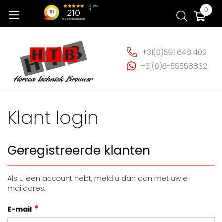
Ga
Wi
0
naar
de
inhoud
+31(0)591 648 402
+31(0)6-55558832
Klant login
Geregistreerde klanten
Als u een account hebt, meld u dan aan met uw e-
mailadres.
E-mail