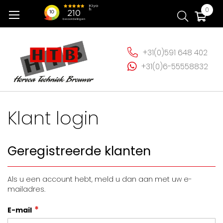
Ga
Wi
0
naar
de
inhoud
+31(0)591 648 402
+31(0)6-55558832
Klant login
Geregistreerde klanten
Als u een account hebt, meld u dan aan met uw e-
mailadres.
E-mail