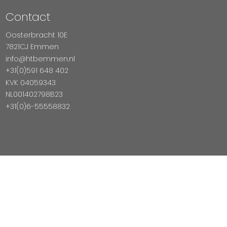
Contact
Oosterbracht 10E
7821CJ Emmen
info@htbemmen.nl
+31(0)591 648 402
KVK 04059343
NL001402798B23
+31(0)6-55558832
Betaal Veilig Met
Copyright © 2026 HTB Emmen
Magento Webshop door InDiv Solutions B.V.
Hosting:
Datux Linux Professionals