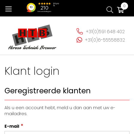
Ga
Wi
0
naar
de
inhoud
+31(0)591 648 402
+31(0)6-55558832
Klant login
Geregistreerde klanten
Als u een account hebt, meld u dan aan met uw e-
mailadres.
E-mail