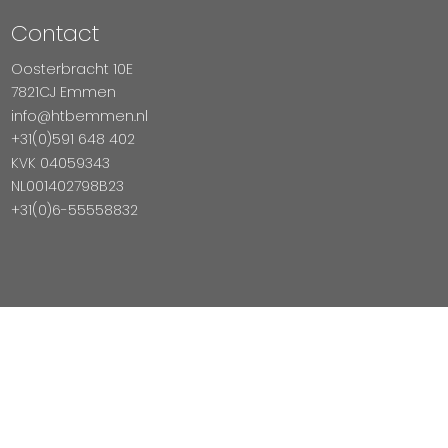
Contact
Oosterbracht 10E
7821CJ Emmen
info@htbemmen.nl
+31(0)591 648 402
KVK 04059343
NL001402798B23
+31(0)6-55558832
Betaal Veilig Met
Copyright © 2026 HTB Emmen
Magento Webshop door InDiv Solutions B.V.
Hosting:
Datux Linux Professionals