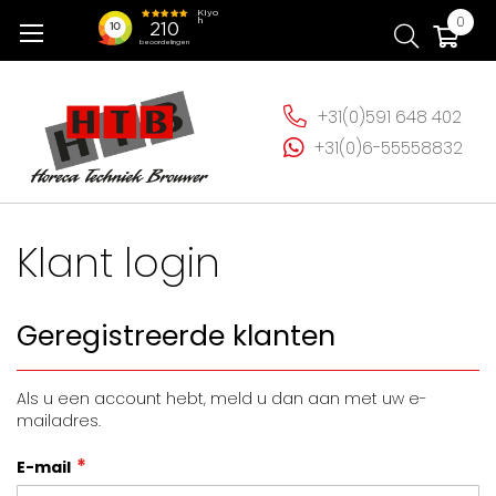
Ga
Wi
0
naar
de
inhoud
+31(0)591 648 402
+31(0)6-55558832
Klant login
Geregistreerde klanten
Als u een account hebt, meld u dan aan met uw e-
mailadres.
E-mail