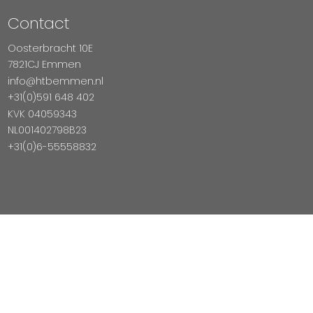
Contact
Oosterbracht 10E
7821CJ Emmen
info@htbemmen.nl
+31(0)591 648 402
KVK 04059343
NL001402798B23
+31(0)6-55558832
Betaal Veilig Met
Copyright © 2026 HTB Emmen
Magento Webshop door InDiv Solutions B.V.
Hosting:
Datux Linux Professionals