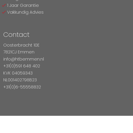
1 Jaar Garantie
Vakkundig Advies
Contact
Oosterbracht 10E
7821CJ Emmen
info@htbemmen.nl
+31(0)591 648 402
KVK 04059343
NL001402798B23
+31(0)6-55558832
Betaal Veilig Met