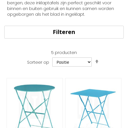
bergen, deze inklaptafels zijn perfect geschikt voor
binnen en buiten gebruik en kunnen samen worden
opgeborgen als het blad in ingeklapt.
Filteren
5
producten
Van
Sorteer op
hoog
naar
laag
sorteren