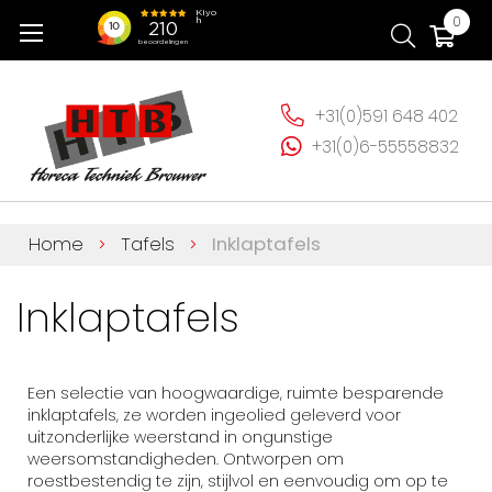
Ga
Wi
0
naar
de
inhoud
+31(0)591 648 402
+31(0)6-55558832
Home
Tafels
Inklaptafels
Inklaptafels
Een selectie van hoogwaardige, ruimte besparende
inklaptafels, ze worden ingeolied geleverd voor
uitzonderlijke weerstand in ongunstige
weersomstandigheden. Ontworpen om
roestbestendig te zijn, stijlvol en eenvoudig om op te