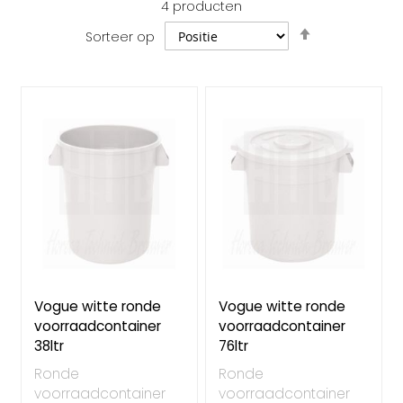
4
producten
Van
Sorteer op
hoog
naar
laag
sorteren
Vogue witte ronde
Vogue witte ronde
voorraadcontainer
voorraadcontainer
38ltr
76ltr
Ronde
Ronde
voorraadcontainer
voorraadcontainer